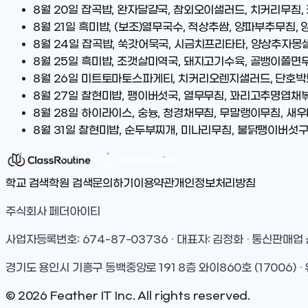
8월 20일
잡곡밥, 완자달걀국, 참외오이샐러드, 치커리무침,
8월 21일
흑미밥, (보조)열무국수, 적상추쌈, 양파부추무침
8월 24일
잡곡밥, 쑥갓어묵국, 시금치프리타타, 양상추자몽
8월 25일
흑미밥, 조갯살미역국, 돼지고기수육, 골뱅이쫄면무
8월 26일
미트토마토스파게티, 치커리오렌지샐러드, 단호박브
8월 27일
찰현미밥, 팽이버섯국, 열무무침, 꽈리고추명엽채볶
8월 28일
하이라이스, 숭늉, 청경채무침, 무말랭이무침, 새우
8월 31일
찰현미밥, 순두부찌개, 미나리무침, 불닭팽이버섯구
학교 검색
학원 검색
문의하기
이용약관
개인정보처리방침
주식회사 페더아이티
사업자등록번호: 674-87-03736 · 대표자: 김정화 · 통신판매업
경기도 용인시 기흥구 동백중앙로 191 8층 와이860호 (17006) · 
©
2026
Feather IT Inc. All rights reserved.