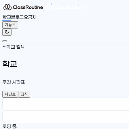
학교
블로그
요금제
기능
학교 검색
학교
주간 시간표
시간표
급식
로딩 중...