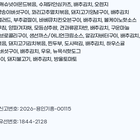
 캐슈넛아몬드볶음, 수제닭안심카츠, 배추김치, 오렌지
, 양송이버섯구이, 꽈리고추멸치볶음, 돼지고기양념구이, 배추김치
샐러드, 부추겉절이, 바베큐치킨오븐구이, 배추김치, 볼케이노핫소스
침, 양파겨자채, 모듬상추쌈, 견과류콩자반, 배추김치, 구운마늘
로콜리구이, 생선까스/어니언크림소스, 알감자버터구이, 배추김치,
음, 돼지고기김치볶음, 찐두부, 도시락김, 배추김치, 하우스귤
버섯구이, 배추김치, 우유, 뉴욕식핫도그
이, 돼지불고기, 배추김치, 방울토마토
 신고번호: 2026-용인기흥-00115
유선번호: 1844-2128