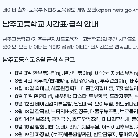
데이터 출처: 교육부 NEIS 교육정보 개방 포털(open.neis.go.kr
남주고등학교
시간표·급식 안내
남주고등학교
(제주특별자치도교육청 · 고등학교)
의 주간 시간표와
있어요. 모든 데이터는 NEIS 공공데이터와 실시간으로 연동됩니다
남주고등학교
8
월 급식 식단표
8월 3일
한우볶음밥njj, 빨간떡볶이nj!, 아욱국, 치커리무침nj
8월 4일
녹두죽/반계탕nj, 양파장아찌nj, 부추겉절이nj, 배추
8월 10일
흑미밥, 해물된장찌개, 매콤감자갈비찜, 꽃맛살샐러
8월 11일
찰현미밥, 새우펜네파스타, 두부장국, 도라지무침,
8월 12일
베이컨김치볶음밥, 달걀파국, 오이무침, 허브닭다
8월 13일
잡곡밥, 느타리버섯된장국, 매콤두부조림, 브로콜리
8월 14일
보조밥, 닭칼국수, 호두우엉조림, 미나리무생채, 볼
8월 18일
찰현미밥, 동태지리탕, 깻잎무쌈, 아삭이고추무침, 
8월 19일
짜장밥, (보조)해물짬뽕라면, 반달단무지, 동파육/