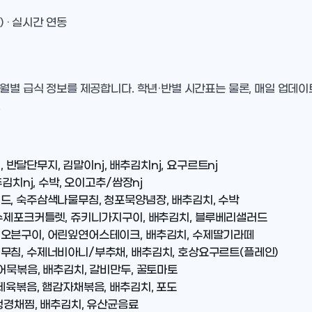
) · 실시간 연동
 월별 급식 정보를 제공합니다. 학년·반별 시간표는 물론, 매일 업데
.
, 반달단무지, 김말이nj, 배추김치nj, 요구르트nj
김치nj, 수박, 오이고추/쌈장nj
드, 숙주삼색나물무침, 청포묵양념장, 배추김치, 수박
 수제포크커틀렛, 쥬키니가지구이, 배추김치, 블루베리샐러드
리오븐구이, 어린잎연어스테이크, 배추김치, 수제딸기라떼
무침, 수제너비아니/부추채, 배추김치, 호상요구르트(플레인)
어묵볶음, 배추김치, 갈비만두, 꿀토마토
제육볶음, 햄감자채볶음, 배추김치, 포도
청경채찜, 배추김치, 유산균음료