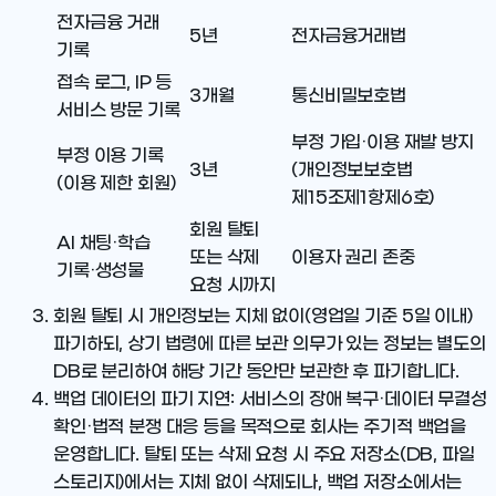
전자금융 거래
5년
전자금융거래법
기록
접속 로그, IP 등
3개월
통신비밀보호법
서비스 방문 기록
부정 가입·이용 재발 방지
부정 이용 기록
3년
(개인정보보호법
(이용 제한 회원)
제15조제1항제6호)
회원 탈퇴
AI 채팅·학습
또는 삭제
이용자 권리 존중
기록·생성물
요청 시까지
회원 탈퇴 시 개인정보는 지체 없이(영업일 기준 5일 이내)
파기하되, 상기 법령에 따른 보관 의무가 있는 정보는 별도의
DB로 분리하여 해당 기간 동안만 보관한 후 파기합니다.
백업 데이터의 파기 지연
: 서비스의 장애 복구·데이터 무결성
확인·법적 분쟁 대응 등을 목적으로 회사는 주기적 백업을
운영합니다. 탈퇴 또는 삭제 요청 시 주요 저장소(DB, 파일
스토리지)에서는 지체 없이 삭제되나, 백업 저장소에서는