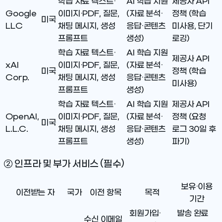
학습 자료 텍스트·
AI 학습 지원
제공사 API
Google
이미지·PDF, 질문,
(자료 분석·
정책 (학습
미국
LLC
채팅 메시지, 생성
응답·콘텐츠
미사용, 단기
프롬프트
생성)
로깅)
학습 자료 텍스트·
AI 학습 지원
제공사 API
xAI
이미지·PDF, 질문,
(자료 분석·
미국
정책 (학습
Corp.
채팅 메시지, 생성
응답·콘텐츠
미사용)
프롬프트
생성)
학습 자료 텍스트·
AI 학습 지원
제공사 API
OpenAI,
이미지·PDF, 질문,
(자료 분석·
정책 (요청
미국
L.L.C.
채팅 메시지, 생성
응답·콘텐츠
로그 30일 후
프롬프트
생성)
파기)
② 인프라 및 부가 서비스 (필수)
보유·이용
이전받는 자
국가
이전 항목
목적
기간
회원가입·
발송 완료
수신 이메일