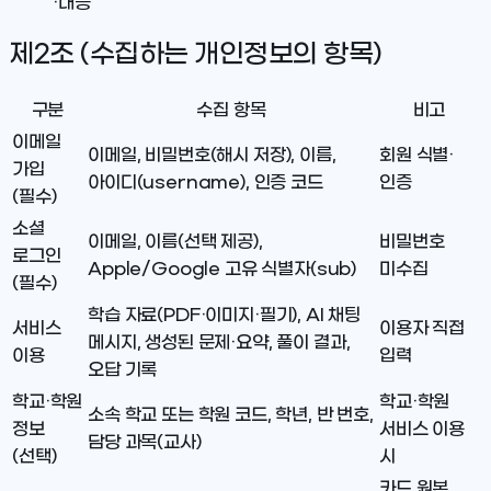
·대응
제2조 (수집하는 개인정보의 항목)
구분
수집 항목
비고
이메일
이메일, 비밀번호(해시 저장), 이름,
회원 식별·
가입
아이디(username), 인증 코드
인증
(필수)
소셜
이메일, 이름(선택 제공),
비밀번호
로그인
Apple/Google 고유 식별자(sub)
미수집
(필수)
학습 자료(PDF·이미지·필기), AI 채팅
서비스
이용자 직접
메시지, 생성된 문제·요약, 풀이 결과,
이용
입력
오답 기록
학교·학원
학교·학원
소속 학교 또는 학원 코드, 학년, 반 번호,
정보
서비스 이용
담당 과목(교사)
(선택)
시
카드 원본