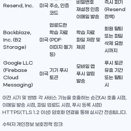
비밀번호
즉시 파기
Resend, Inc.
미국
주소, 인증
재설정 인증
(Resend
코드
이메일 발송
정책)
업로드한
회원 탈퇴
Backblaze,
학습 자료
학습 자료
또는 파일
Inc. (B2
미국
(PDF·
파일 저장 및
삭제 요청
Storage)
이미지·필기
제공
시까지
등)
Google LLC
푸시 토큰
모바일 앱
(Firebase
기기 푸시
유효 기간
미국
푸시 알림
Cloud
토큰
또는 탈퇴
발송
Messaging)
시
이전 시기 및 방법
: 각 서비스 기능을 호출하는 순간(AI 호출 시점,
이메일 발송 시점, 파일 업로드 시점, 푸시 등록 시점)
HTTPS(TLS 1.2 이상) 암호화 연결을 통해 실시간 전송됩니다.
수탁자 개인정보 보호정책 링크
: