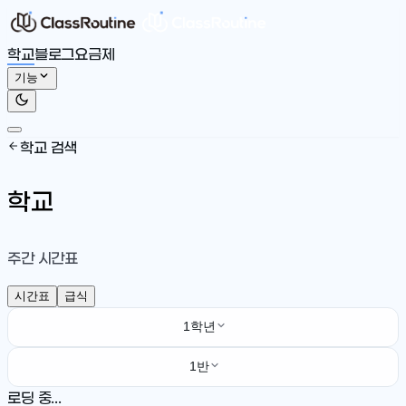
학교
블로그
요금제
기능
학교 검색
학교
주간 시간표
시간표
급식
1학년
1반
로딩 중...