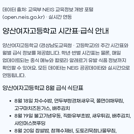
데이터 출처: 교육부 NEIS 교육정보 개방 포털
(open.neis.go.kr) · 실시간 연동
양산여자고등학교
시간표·급식 안내
양산여자고등학교
(경상남도교육청 · 고등학교)
의 주간 시간표와
월별 급식 정보를 제공합니다. 학년·반별 시간표는 물론, 매일
업데이트되는 중식 메뉴와 칼로리·알레르기 유발 식품 정보까지
확인할 수 있어요. 모든 데이터는 NEIS 공공데이터와 실시간으로
연동됩니다.
양산여자고등학교
8
월 급식 식단표
8월 18일
차수수밥, 연두부청경채새우국, 쫄면야채무침,
고구마치즈돈가스, 배추김치
8월 19일
불고기냉우동, 직화유부초밥, 새우튀김, 배추김치,
샤인머스캣푸딩
8월 20일
찹쌀밥, 참꺠수제비, 도토리묵참나물무침,