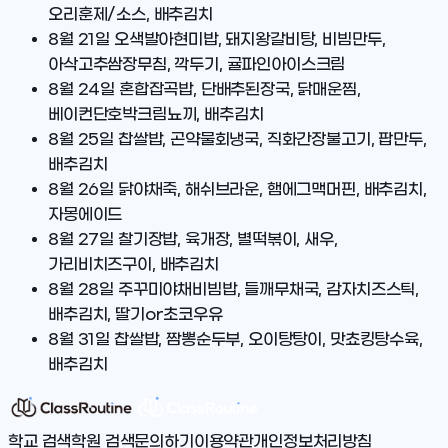
오리훈제/소스, 배추김치
8월 21일
오색발아현미밥, 돼지왕갈비탕, 비빔만두,
아삭고추쌈장무침, 깍두기, 귤파인아이스크림
8월 24일
혼합잡곡밥, 단배추된장국, 닭매운찜,
베이컨단호박크림뇨끼, 배추김치
8월 25일
찹쌀밥, 곤약물회냉국, 직화간장불고기, 팝만두,
배추김치
8월 26일
닭야채죽, 해쉬브라운, 햄에그맥머핀, 배추김치,
자몽에이드
8월 27일
찰기장밥, 육개장, 별떡볶이, 새우,
가리비치즈구이, 배추김치
8월 28일
주꾸미야채비빔밥, 들깨무채국, 감자치즈스틱,
배추김치, 딸기or초코우유
8월 31일
찹쌀밥, 짬뽕순두부, 오이탕탕이, 맛쵸킹탕수육,
배추김치
학교 검색
학원 검색
문의하기
이용약관
개인정보처리방침