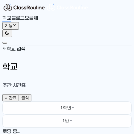
학교
블로그
요금제
기능
학교 검색
학교
주간 시간표
시간표
급식
1학년
1반
로딩 중...