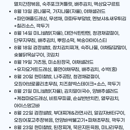
멸치간장볶음, 숙주포크커틀릿, 배추김치, 액상요구르트
8월 13일
콩나물국, 가지나물(자율), 야채샐러드
+파인애플드레싱, 무생채, 마파두부덮밥, 멘보샤&새우튀김
+칠리소스, 깍두기
8월 14일
미니쌀밥(자율), 대만식탄탄멘, 청경채겉절이,
단무지무침, 배추김치, 뿌링소떡, 복숭아아이스티
8월 18일
검정쌀밥, 참치김치찌개, 숙주나물, 야채달걀말이,
숯불닭목살구이, 갓김치
8월 19일
가츠동, 미소된장국, 야채샐러드
+유자요거트드레싱, 쫄면야채무침, 배추김치, 수박(중)
8월 20일
현미찰밥, 나주곰탕, 청경채겉절이,
오징어브로콜리초무침, 치즈함박스테이크+소스, 깍두기
8월 21일
미니쌀밥(자율), 김치말이국수, 양배추샐러드
+케첩마요드레싱, 비트무피클, 순살반반치킨, 열무김치,
아이스망고바
8월 22일
검정쌀밥, 부대찌개&라면사리, 알감자버터구이,
오징어포고추장볶음, 언양바싹불고기+파채초무침, 깍두기
8월 23일
현미찰밥, 된장찌개, 묵은지돈육찜, 미나리무침,