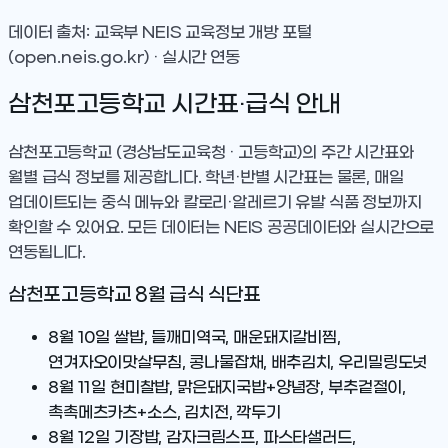
데이터 출처: 교육부 NEIS 교육정보 개방 포털
(open.neis.go.kr) · 실시간 연동
삼천포고등학교
시간표·급식 안내
삼천포고등학교
(경상남도교육청 · 고등학교)
의 주간 시간표와
월별 급식 정보를 제공합니다. 학년·반별 시간표는 물론, 매일
업데이트되는 중식 메뉴와 칼로리·알레르기 유발 식품 정보까지
확인할 수 있어요. 모든 데이터는 NEIS 공공데이터와 실시간으로
연동됩니다.
삼천포고등학교
8
월 급식 식단표
8월 10일
쌀밥, 들깨미역국, 매운돼지갈비찜,
연겨자오이맛살무침, 콩나물잡채, 배추김치, 우리밀링도넛
8월 11일
현미찰밥, 맑은돼지국밥+양념장, 부추겉절이,
촉촉메츠카츠+소스, 김치전, 깍두기
8월 12일
기장밥, 감자크림스프, 파스타샐러드,