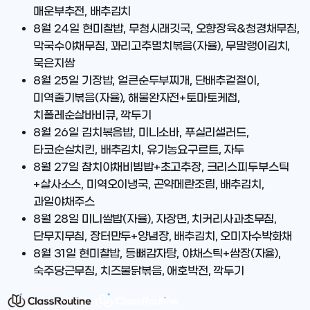
매운부추전, 배추김치
8월 24일
현미찰밥, 무청시래깃국, 오향장육&청경채무침,
막국수야채무침, 꽈리고추멸치볶음(자율), 무말랭이김치,
묵은지쌈
8월 25일
기장밥, 얼큰순두부찌개, 단배추겉절이,
미역줄기볶음(자율), 해물완자전+토마토케첩,
치폴레순살바비큐, 깍두기
8월 26일
김치볶음밥, 미니소바, 푸실리샐러드,
타코순살치킨, 배추김치, 유기농요구르트, 자두
8월 27일
참치야채비빔밥+초고추장, 크리스피두부스틱
+살사소스, 미역오이냉국, 곤약메란조림, 배추김치,
과일야채주스
8월 28일
미니쌀밥(자율), 자장면, 치커리사과초무침,
단무지무침, 장터만두+양념장, 배추김치, 오미자수박화채
8월 31일
현미찰밥, 등뼈감자탕, 야채스틱+쌈장(자율),
숙주당근무침, 치즈불닭볶음, 애호박전, 깍두기