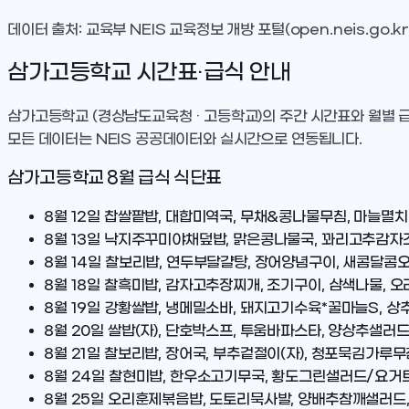
데이터 출처: 교육부 NEIS 교육정보 개방 포털(open.neis.go.kr
삼가고등학교
시간표·급식 안내
삼가고등학교
(경상남도교육청 · 고등학교)
의 주간 시간표와 월별 
모든 데이터는 NEIS 공공데이터와 실시간으로 연동됩니다.
삼가고등학교
8
월 급식 식단표
8월 12일
찹쌀팥밥, 대합미역국, 무채&콩나물무침, 마늘멸치고
8월 13일
낙지주꾸미야채덮밥, 맑은콩나물국, 꽈리고추감자조림
8월 14일
찰보리밥, 연두부달걀탕, 장어양념구이, 새콤달콤오이
8월 18일
찰흑미밥, 감자고추장찌개, 조기구이, 삼색나물, 
8월 19일
강황쌀밥, 냉메밀소바, 돼지고기수육*꿀마늘S, 상
8월 20일
쌀밥(자), 단호박스프, 투움바파스타, 양상추샐러
8월 21일
찰보리밥, 장어국, 부추겉절이(자), 청포묵김가루무
8월 24일
찰현미밥, 한우소고기무국, 황도그린샐러드/요거트D
8월 25일
오리훈제볶음밥, 도토리묵사발, 양배추참깨샐러드,