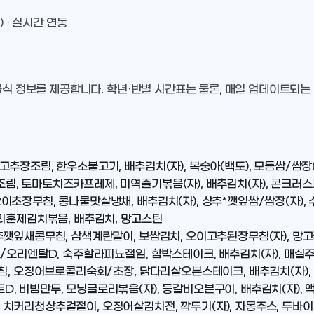
) · 실시간 연동
급식 정보를 제공합니다. 학년·반별 시간표는 물론, 매일 업데이트되는
추장조림, 한우소불고기, 배추김치(자), 복숭아(백도), 모듬쌈/쌈장(
, 토마토치즈카프레제, 미역줄기볶음(자), 배추김치(자), 콘크러스
초장무침, 콩나물맛살냉채, 배추김치(자), 상추*깻잎쌈/쌈장(자), 
오리훈제김치볶음, 배추김치, 망고스틴
추깻잎새콤무침, 삼색계란말이, 보쌈김치, 오이고추된장무침(자), 
드/오리엔탈D, 숙주할라피뇨절임, 함박스테이크, 배추김치(자), 매실
침, 오징어브로콜리숙회/초장, 닭다리살오븐스테이크, 배추김치(자),
, 비빔만두, 모닝글로리볶음(자), 등갈비오븐구이, 배추김치(자),
 치커리청상추겉절이, 오징어살김치전, 깍두기(자), 자몽주스, 두바