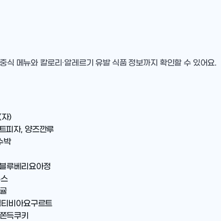
 중식 메뉴와 칼로리·알레르기 유발 식품 정보까지 확인할 수 있어요.
자)
트피자, 양즈깐루
수박
망고블루베리요아정
주스
 귤
 액티비아요구르트
이쫀득쿠키