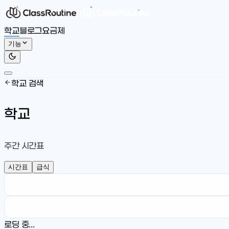
학교
블로그
요금제
기능
학교 검색
학교
주간 시간표
시간표
급식
로딩 중...