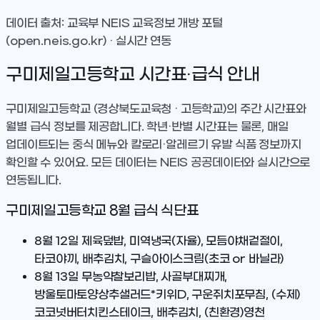
데이터 출처: 교육부 NEIS 교육정보 개방 포털
(open.neis.go.kr) · 실시간 연동
구미제일고등학교
시간표·급식 안내
구미제일고등학교
(경상북도교육청 · 고등학교)
의 주간 시간표와
월별 급식 정보를 제공합니다. 학년·반별 시간표는 물론, 매일
업데이트되는 중식 메뉴와 칼로리·알레르기 유발 식품 정보까지
확인할 수 있어요. 모든 데이터는 NEIS 공공데이터와 실시간으로
연동됩니다.
구미제일고등학교
8
월 급식 식단표
8월 12일
제육덮밥, 미역냉국(자율), 모듬야채겉절이,
타코야끼, 배추김치, 구슬아이스크림(초코 or 바닐라)
8월 13일
무농약찰보리밥, 사골부대찌개,
방울토마토양상추샐러드*키위D, 구운쥐치포무침, (수제)
코코넛버터치킨스테이크, 배추김치, (친환경)영천