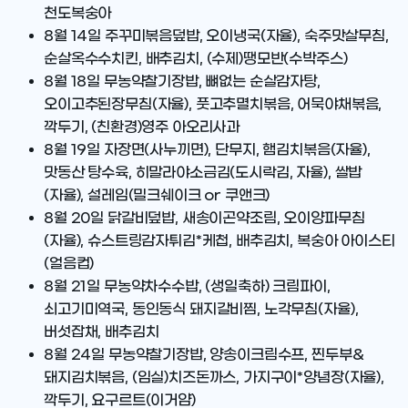
천도복숭아
8월 14일
주꾸미볶음덮밥, 오이냉국(자율), 숙주맛살무침,
순살옥수수치킨, 배추김치, (수제)땡모반(수박주스)
8월 18일
무농약찰기장밥, 뼈없는 순살감자탕,
오이고추된장무침(자율), 풋고추멸치볶음, 어묵야채볶음,
깍두기, (친환경)영주 아오리사과
8월 19일
자장면(사누끼면), 단무지, 햄김치볶음(자율),
맛동산 탕수육, 히말라야소금김(도시락김, 자율), 쌀밥
(자율), 설레임(밀크쉐이크 or 쿠앤크)
8월 20일
닭갈비덮밥, 새송이곤약조림, 오이양파무침
(자율), 슈스트링감자튀김*케첩, 배추김치, 복숭아 아이스티
(얼음컵)
8월 21일
무농약차수수밥, (생일축하) 크림파이,
쇠고기미역국, 동인동식 돼지갈비찜, 노각무침(자율),
버섯잡채, 배추김치
8월 24일
무농약찰기장밥, 양송이크림수프, 찐두부&
돼지김치볶음, (임실)치즈돈까스, 가지구이*양념장(자율),
깍두기, 요구르트(이거얌)