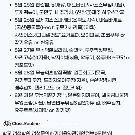
8월 25일
찹쌀밥, 닭개장, 애느타리겨자소스무침(자율),
두끼떡볶이, 군만두, 배추김치, (친환경)제주 하우스감귤
8월 26일
로제치즈스파게티(은박도시락), 마늘바게트,
(국산)콩국물(Feat.우뭇가사리묵)(자율),
샤인머스켓그린샐러드*요거트D, 오이피클, 초코우유 or
딸기우유 or 흰우유
8월 27일
무농약찰보리밥, 순댓국, 부추액젓무침,
꽈리고추찜(자율), 낙지야채볶음, 깍두기, 쮸쮸바(초코맛 or
청포도맛)
8월 28일
무농약혼합잡곡밥, 얼큰쇠고기뭇국,
김가루파무침, 도라지오이무침(자율), 순살양념치킨,
배추김치, 젤리(포도 or 골드키위)
8월 31일
무농약찰기장밥, 얼큰돼지짜글이, 해물콩나물찜,
우엉조림(자율), 당면만두튀김&김말이튀김, 배추김치,
요구르트(사과맛 or 딸기맛)
학교 검색
학원 검색
문의하기
이용약관
개인정보처리방침