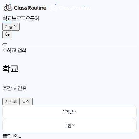
학교
블로그
요금제
기능
학교 검색
학교
주간 시간표
시간표
급식
1학년
1반
로딩 중...