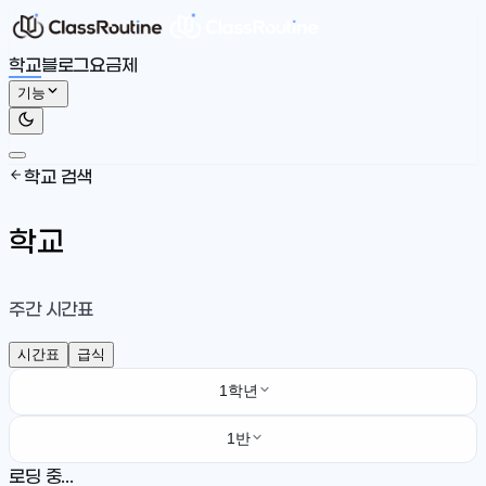
학교
블로그
요금제
기능
학교 검색
학교
주간 시간표
시간표
급식
1학년
1반
로딩 중...