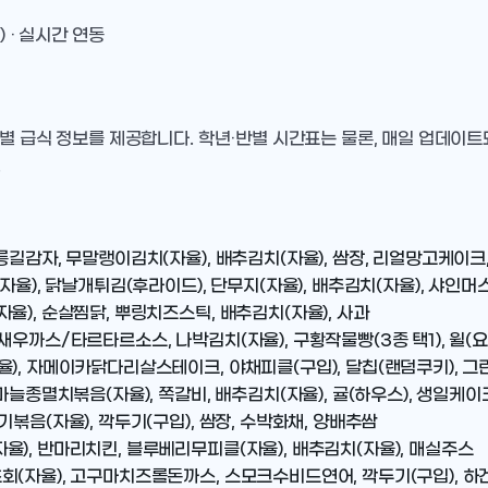
) · 실시간 연동
별 급식 정보를 제공합니다. 학년·반별 시간표는 물론, 매일 업데이
.
길감자, 무말랭이김치(자율), 배추김치(자율), 쌈장, 리얼망고케이크,
자율), 닭날개튀김(후라이드), 단무지(자율), 배추김치(자율), 샤인머
율), 순살찜닭, 뿌링치즈스틱, 배추김치(자율), 사과
새우까스/타르타르소스, 나박김치(자율), 구황작물빵(3종 택1), 윌(
율), 자메이카닭다리살스테이크, 야채피클(구입), 달칩(랜덤쿠키), 
마늘종멸치볶음(자율), 쪽갈비, 배추김치(자율), 귤(하우스), 생일케이
볶음(자율), 깍두기(구입), 쌈장, 수박화채, 양배추쌈
), 반마리치킨, 블루베리무피클(자율), 배추김치(자율), 매실주스
(자율), 고구마치즈롤돈까스, 스모크수비드연어, 깍두기(구입), 하겐다