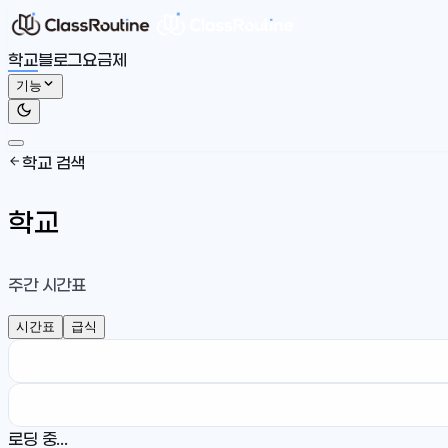
학교
블로그
요금제
기능
학교 검색
학교
주간 시간표
시간표
급식
로딩 중...