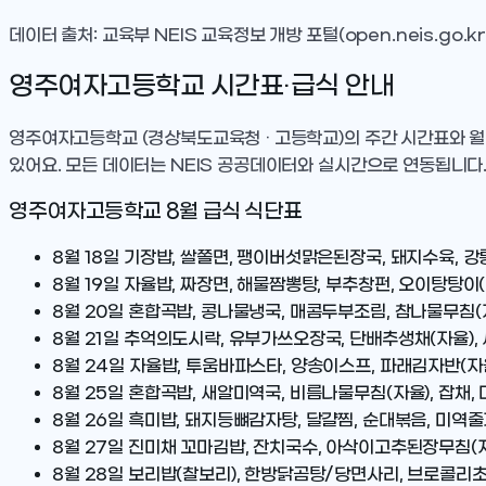
데이터 출처: 교육부 NEIS 교육정보 개방 포털(open.neis.go.kr
영주여자고등학교
시간표·급식 안내
영주여자고등학교
(경상북도교육청 · 고등학교)
의 주간 시간표와 월
있어요. 모든 데이터는 NEIS 공공데이터와 실시간으로 연동됩니다
영주여자고등학교
8
월 급식 식단표
8월 18일
기장밥, 쌀쫄면, 팽이버섯맑은된장국, 돼지수육, 강릉
8월 19일
자율밥, 짜장면, 해물짬뽕탕, 부추창펀, 오이탕탕이(
8월 20일
혼합곡밥, 콩나물냉국, 매콤두부조림, 참나물무침(자
8월 21일
추억의도시락, 유부가쓰오장국, 단배추생채(자율), 
8월 24일
자율밥, 투움바파스타, 양송이스프, 파래김자반(자
8월 25일
혼합곡밥, 새알미역국, 비름나물무침(자율), 잡채, 
8월 26일
흑미밥, 돼지등뼈감자탕, 달걀찜, 순대볶음, 미역줄기
8월 27일
진미채 꼬마김밥, 잔치국수, 아삭이고추된장무침(자율
8월 28일
보리밥(찰보리), 한방닭곰탕/당면사리, 브로콜리초회