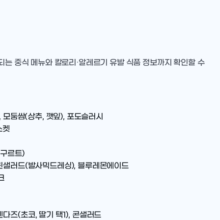
트되는 중식 메뉴와 칼로리·알레르기 유발 식품 정보까지 확인할 수
 모둠쌈(상추, 깻잎), 포도슬러시
스켓
요구르트)
그린샐러드(발사믹드레싱), 블루레몬에이드
크
즈(초코, 딸기 택1), 콘샐러드