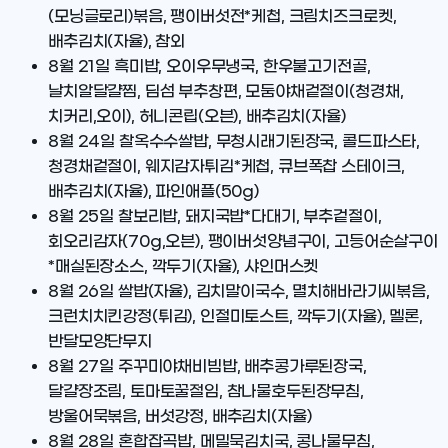
(모닝글로리)볶음, 팽이버섯전*케첩, 크림치즈크로켓,
배추김치(자율), 참외
8월 21일
흑미밥, 오이우무냉국, 한우불고기전골,
날치알달걀찜, 딤섬 부추창편, 모둠야채겉절이(청경채,
치커리,오이), 허니콘립(오븐), 배추김치(자율)
8월 24일
찰옥수수쌀밥, 무청시래기된장국, 콜드파스타,
청경채겉절이, 웨지감자튀김*케첩, 큐브폭찹 스테이크,
배추김치(자율), 파인애플(50g)
8월 25일
찰보리밥, 돼지국밥*다대기, 부추겉절이,
회오리감자(70g,오븐), 팽이버섯양념구이, 고등어순살구이
*매실된장소스, 깍두기(자율), 샤인머스켓
8월 26일
쌀밥(자율), 김치말이국수, 멸치해바라기씨볶음,
크런치치킨강정(튀김), 인절미토스트, 깍두기(자율), 멜론,
반달모양단무지
8월 27일
주꾸미야채비빔밥, 배추콩가루된장국,
달걀장조림, 토마토꿀절임, 참나물호두된장무침,
방울어묵볶음, 버섯강정, 배추김치(자율)
8월 28일
혼합잡곡밥, 메밀묵김치국, 콩나물무침,