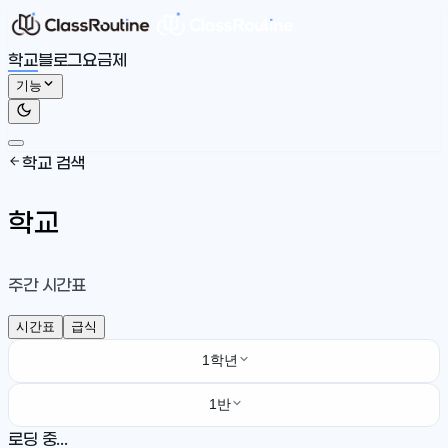
학교
블로그
요금제
기능
학교 검색
학교
주간 시간표
시간표
급식
1학년
1반
로딩 중...