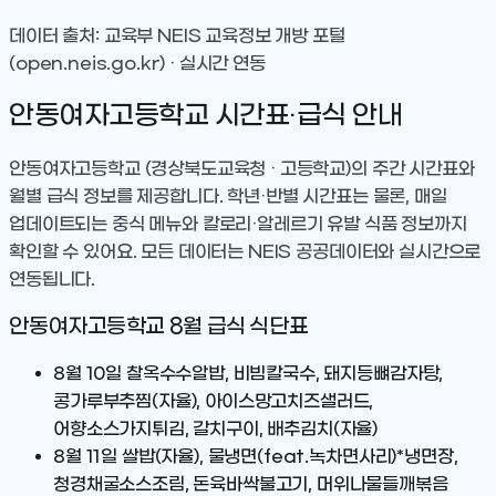
데이터 출처: 교육부 NEIS 교육정보 개방 포털
(open.neis.go.kr) · 실시간 연동
안동여자고등학교
시간표·급식 안내
안동여자고등학교
(경상북도교육청 · 고등학교)
의 주간 시간표와
월별 급식 정보를 제공합니다. 학년·반별 시간표는 물론, 매일
업데이트되는 중식 메뉴와 칼로리·알레르기 유발 식품 정보까지
확인할 수 있어요. 모든 데이터는 NEIS 공공데이터와 실시간으로
연동됩니다.
안동여자고등학교
8
월 급식 식단표
8월 10일
찰옥수수알밥, 비빔칼국수, 돼지등뼈감자탕,
콩가루부추찜(자율), 아이스망고치즈샐러드,
어향소스가지튀김, 갈치구이, 배추김치(자율)
8월 11일
쌀밥(자율), 물냉면(feat.녹차면사리)*냉면장,
청경채굴소스조림, 돈육바싹불고기, 머위나물들깨볶음