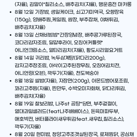
(자율), 김말이*칠리소스, 배추김치(자율), 행운충전 마카롱
8월 12일
기장밥, 생일케이크, 쇠고기미역국, 오향장육
(150g), 양배추찜,케일찜, 쌈장, 부추잡채, 야채튀김,
배추김치(자율)
8월 13일
산채비빔밥*간장양념장, 배추콩가루된장국,
코다리감자조림, 달걀후라이, 오징어커틀렛*
어니언크림소스, 알타리김치(자율), 황도시리얼요거트
8월 14일
귀리밥, 녹두삼계탕(닭다리200g),
감자고추장조림, 아삭이고추된장무침, 오징어김치전,
어니언링(오븐), 깍두기(자율), 천도복숭아
8월 18일
쌀밥(자율), 자장면(200g), 아몬드뱅어포조림,
꽈리고추찜(자율), 찐만두, 수박오미자화채, 닭다리튀김,
배추김치(자율)
8월 19일
찰보리밥, 나주st 곰탕*당면, 부추겉절이,
열대과일샐러드(feat나주배베이스), 돈육마파두부,
애호박전, 버터플라이새우튀김feat.새우칩,칠리소스),
깍두기(자율)
8월 20일
현미밥, 청양고추조갯살된장국, 로제찜닭, 공심채