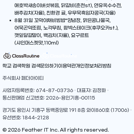
애호박새송이버섯볶음, 닭갈비(춘천st), 연유옥수수전,
배추김치(자율), 친환경 귤, 우무묵흑임자콩국(자율)
8월 31일
꼬막야채비빔밥*양념장, 맑은콩나물국,
어묵곤약조림, 노각무침, 함박스테이크(후쿠오카st.),
깻잎달걀말이, 백김치(자율), 요구르트
(샤인머스켓맛,110ml)
학교 검색
학원 검색
문의하기
이용약관
개인정보처리방침
주식회사 페더아이티
사업자등록번호: 674-87-03736 · 대표자: 김정화 ·
통신판매업 신고번호: 2026-용인기흥-00115
경기도 용인시 기흥구 동백중앙로 191 8층 와이860호 (17006) ·
유선번호: 1844-2128
©
2026
Feather IT Inc. All rights reserved.