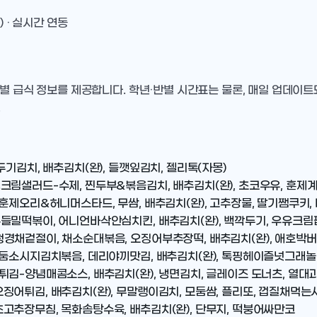
) · 실시간 연동
별 급식 정보를 제공합니다. 학년·반별 시간표는 물론, 매일 업데이
.
기김치, 배추김치(완), 들깻잎김치, 젤리톡(자몽)
크림샐러드-수제, 찐두부&볶음김치, 배추김치(완), 초코우유, 훈제
 훈제오리&허니머스타드, 무쌈, 배추김치(완), 고추장물, 딸기쨈쿠
들밀떡볶이, 어니언바삭안심치킨, 배추김치(완), 백깍두기, 우유크림
경채겉절이, 채소순대볶음, 오징어부추장떡, 배추김치(완), 애호박
모둠소시지김치볶음, 데리야끼맛김, 배추김치(완), 톡핑헤이즐넛그래
튀김-양념매콤소스, 배추김치(완), 냉면김치, 글레이즈 도너츠, 열
징어튀김, 배추김치(완), 무말랭이김치, 모둠쌈, 플리또, 껍질채먹는
고추장무침, 목화솜탕수육, 배추김치(완), 단무지, 떡붕어싸만코