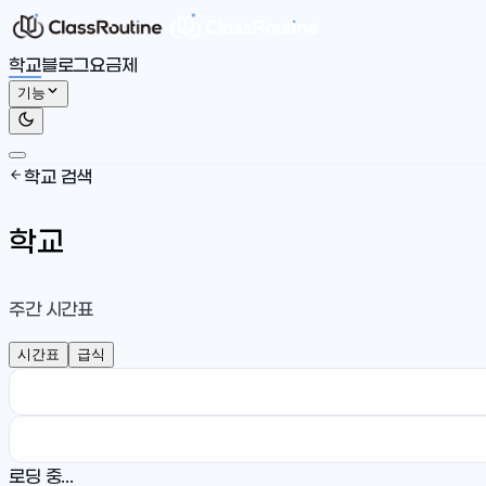
학교
블로그
요금제
기능
학교 검색
학교
주간 시간표
시간표
급식
로딩 중...