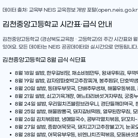
데이터 출처: 교육부 NEIS 교육정보 개방 포털(open.neis.go.kr
김천중앙고등학교
시간표·급식 안내
김천중앙고등학교
(경상북도교육청 · 고등학교)
의 주간 시간표와 월
있어요. 모든 데이터는 NEIS 공공데이터와 실시간으로 연동됩니다
김천중앙고등학교
8
월 급식 식단표
8월 18일
쌀밥, 한우갈비탕, 채소비빔만두, 왕새우튀김, 무깍두
8월 19일
쌀밥, 감자양파호박고추장찌개, 봉추찜닭, 단호박생
8월 20일
쌀밥, 동태두부뭇국, 단배추무생채, 해물우동볶음,
8월 21일
쌀밥, 쇠고기육개장, 애느타리버섯겨자무침, 궁중누
8월 24일
쌀밥, 우리밀치즈블링브라우니, 경단들깨미역국, 청
8월 25일
쌀밥, 해물짬뽕국, 돼지갈비떡찜, 열무된장무침, 
8월 26일
김치볶음밥, 냉메밀국수, 콩부각멸치볶음, 닭꼬치-
8월 27일
쌀밥, 종합어묵뭇국, 돼지고기고추장불고기, 눈꽃오
8월 28일
쌀밥, 어묵유부우동, 비엔나치즈떡볶음, 모둠버섯초