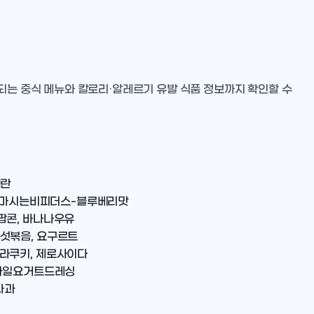
트되는 중식 메뉴와 칼로리·알레르기 유발 식품 정보까지 확인할 수
계란
키, 마시는비피더스-블루베리맛
팝콘, 바나나우유
버섯볶음, 요구르트
놀라쿠키, 제로사이다
대과일요거트드레싱
사과