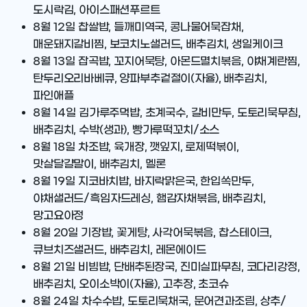
도시락김, 아이스패션푸르트
8월 12일
찹쌀밥, 들깨미역국, 콩나물어묵잡채,
매운돼지갈비찜, 보코치노샐러드, 배추김치, 생일케이크
8월 13일
잡곡밥, 꼬지어묵탕, 아몬드멸치볶음, 야채계란찜,
탄두리오리바베큐, 양파부추겉절이(자율), 배추김치,
파인애플
8월 14일
김가루주먹밥, 초계국수, 갈비만두, 도토리묵무침,
배추김치, 수박(생과), 빵가루떡꼬치/소스
8월 18일
차조밥, 육개장, 깻잎지, 로제떡볶이,
맛살달걀말이, 배추김치, 멜론
8월 19일
지코바치밥, 바지락맑은국, 한입쏙만두,
야채샐러드/흑임자드레싱, 햄감자채볶음, 배추김치,
망고요아정
8월 20일
기장밥, 꽃게탕, 사각어묵볶음, 찹스테이크,
큐브치즈샐러드, 배추김치, 레몬에이드
8월 21일
비빔밥, 단배추된장국, 진미실파무침, 코다리강정,
배추김치, 오이소박이(자율), 고추장, 초코슈
8월 24일
차수수밥, 도토리묵채국, 문어견과조림, 상추/