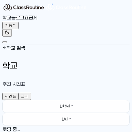
학교
블로그
요금제
기능
학교 검색
학교
주간 시간표
시간표
급식
1학년
1반
로딩 중...