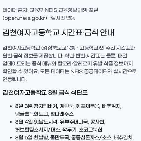
데이터 출처: 교육부 NEIS 교육정보 개방 포털
(open.neis.go.kr) · 실시간 연동
김천여자고등학교
시간표·급식 안내
김천여자고등학교
(경상북도교육청 · 고등학교)
의 주간 시간표와
월별 급식 정보를 제공합니다. 학년·반별 시간표는 물론, 매일
업데이트되는 중식 메뉴와 칼로리·알레르기 유발 식품 정보까지
확인할 수 있어요. 모든 데이터는 NEIS 공공데이터와 실시간으로
연동됩니다.
김천여자고등학교
8
월 급식 식단표
8월 3일
참치밥버거, 계란국, 쥐포채볶음, 배추김치,
탱글뽀득핫도그, 참다래주스
8월 4일
옛날도시락, 유부주머니국, 콩자반,
허브칼집소시지/머스, 깍두기, 초코꼬북칩
8월 5일
흰쌀밥, 물만두국, 통등심돈까스/소스, 배추김치,