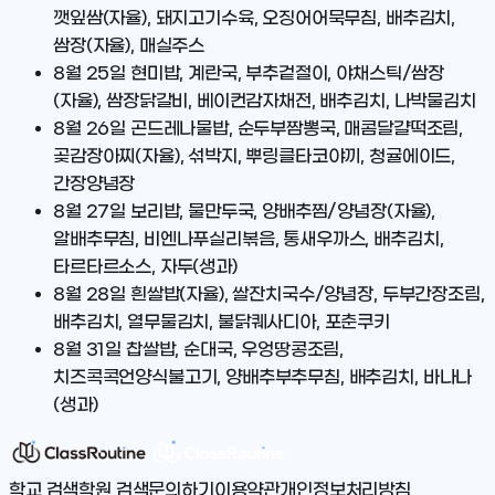
깻잎쌈(자율), 돼지고기수육, 오징어어묵무침, 배추김치,
쌈장(자율), 매실주스
8월 25일
현미밥, 계란국, 부추겉절이, 야채스틱/쌈장
(자율), 쌈장닭갈비, 베이컨감자채전, 배추김치, 나박물김치
8월 26일
곤드레나물밥, 순두부짬뽕국, 매콤달걀떡조림,
곶감장아찌(자율), 섞박지, 뿌링클타코야끼, 청귤에이드,
간장양념장
8월 27일
보리밥, 물만두국, 양배추찜/양념장(자율),
알배추무침, 비엔나푸실리볶음, 통새우까스, 배추김치,
타르타르소스, 자두(생과)
8월 28일
흰쌀밥(자율), 쌀잔치국수/양념장, 두부간장조림,
배추김치, 열무물김치, 불닭퀘사디아, 포춘쿠키
8월 31일
찹쌀밥, 순대국, 우엉땅콩조림,
치즈콕콕언양식불고기, 양배추부추무침, 배추김치, 바나나
(생과)
학교 검색
학원 검색
문의하기
이용약관
개인정보처리방침