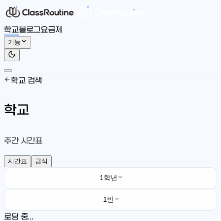
학교
블로그
요금제
기능
학교 검색
학교
주간 시간표
시간표
급식
1학년
1반
로딩 중...