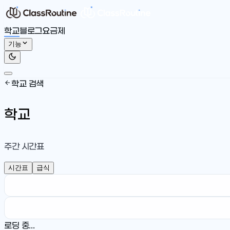
학교
블로그
요금제
기능
학교 검색
학교
주간 시간표
시간표
급식
로딩 중...