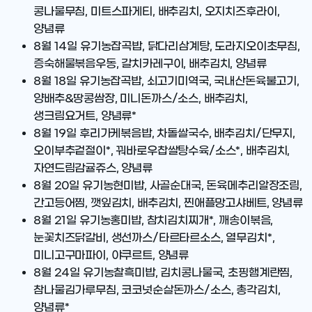
콩나물무침, 미트스파게티, 배추김치, 오지치즈후라이,
양념류
8월 14일
유기농잡곡밥, 닭다리삼계탕, 도라지오이초무침,
증숙해물볶음우동, 갈치카레구이, 배추김치, 양념류
8월 18일
유기농잡곡밥, 쇠고기미역국, 국내산돈육불고기,
양배추&땅콩쌈장, 미니돈까스/소스, 배추김치,
생크림요거트, 양념류*
8월 19일
후리가케볶음밥, 차돌쌀국수, 배추김치/단무지,
오이부추겉절이*, 꿔바로우찹쌀탕수육/소스*, 배추김치,
자연드림감귤쥬스, 양념류
8월 20일
유기농현미밥, 사골순대국, 돈육메추리알장조림,
간고등어찜, 깻잎김치, 배추김치, 찐애플망고샤베트, 양념류
8월 21일
유기농홍미밥, 참치김치찌개*, 깨송이볶음,
눈꽃치즈닭갈비, 생선까스/타르타르소스, 열무김치*,
미니고구마파이, 야쿠르트, 양념류
8월 24일
유기농찰흑미밥, 김치콩나물국, 초핑햄계란찜,
참나물김가루무침, 코코넛순살돈까스/소스, 총각김치,
양념류*