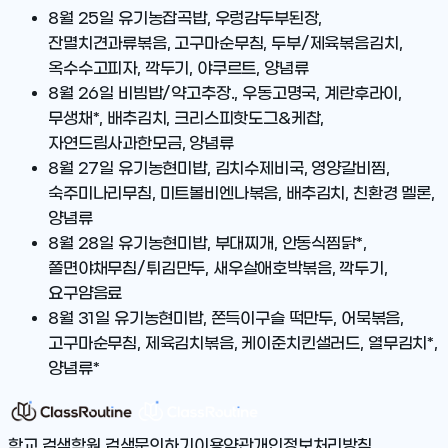
8월 25일
유기농잡곡밥, 우렁감두부된장,
잔멸치견과류볶음, 고구마순무침, 두부/제육볶음김치,
옥수수고피자, 깍두기, 야쿠르트, 양념류
8월 26일
비빔밥/약고추장., 우동고명국, 계란후라이,
무생채*, 배추김치, 크리스피핫도그&케찹,
자연드림사과한모금, 양념류
8월 27일
유기농현미밥, 김치수제비국, 영양갈비찜,
숙주미나리무침, 미트볼비엔나볶음, 배추김치, 친환경 멜론,
양념류
8월 28일
유기농현미밥, 부대찌개, 안동식찜닭*,
쫄면야채무침/튀김만두, 새우살애호박볶음, 깍두기,
요구얌음료
8월 31일
유기농현미밥, 쫀득이구슬 떡만두, 어묵볶음,
고구마순무침, 제육김치볶음, 케이준치킨샐러드, 열무김치*,
양념류*
학교 검색
학원 검색
문의하기
이용약관
개인정보처리방침