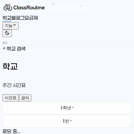
학교
블로그
요금제
기능
학교 검색
학교
주간 시간표
시간표
급식
1학년
1반
로딩 중...