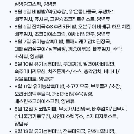
설빙망고스틱, 양념류
8월 5일
비빔밥/약고추장., 맑은콩나물국, 무생채*,
배추김치, 쥬시쿨, 고칼슘초코칩트위스트, 양념류
8월 6일
잔치국수&후리카케밥, 오븐구이 바베큐 하프 치킨,
배추김치, 초코아이스크림, 야채비빔만두, 양념류
8월 7일
유기농찰흑미밥, 들깨시래기김치된장국,
대패삼겹살구이/상추쌈장, 깨송이볶음, 배추김치, 수박,
바삭칩, 양념류
8월 10일
유기농홍미밥, 부대찌개, 밀면야채비빔면,
숙주미나리무침, 치즈돈까스/소스, 총각김치, 바나나/
방울토마토, 양념류*
8월 11일
유기농찰흑미밥, 소고기무국, 브로콜리/초장,
오리버섯떡주물럭, 깨비깨비탕수육강정,
베스킨초코아이스크림, 양념류
8월 12일
지코밥치밥, 우뭇가사리냉국, 배추김치/단무지,
참나물김가루무침, 샤인머스켓쥬스, 수제피자토스트,
양념류
8월 13일
유기농현미밥, 전복미역국, 단호박갈비찜,