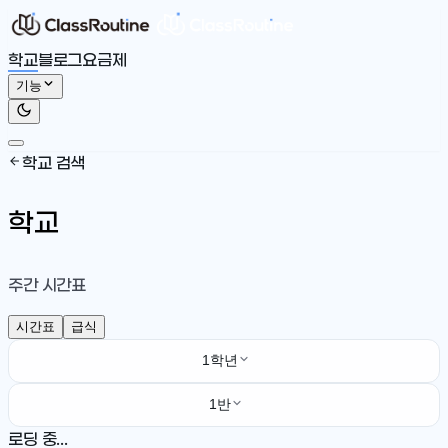
학교
블로그
요금제
기능
학교 검색
학교
주간 시간표
시간표
급식
1학년
1반
로딩 중...