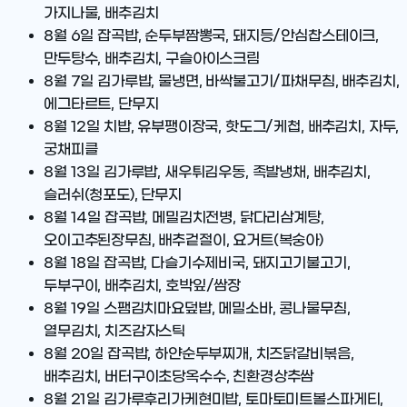
가지나물, 배추김치
8월 6일
잡곡밥, 순두부짬뽕국, 돼지등/안심찹스테이크,
만두탕수, 배추김치, 구슬아이스크림
8월 7일
김가루밥, 물냉면, 바싹불고기/파채무침, 배추김치,
에그타르트, 단무지
8월 12일
치밥, 유부팽이장국, 핫도그/케첩, 배추김치, 자두,
궁채피클
8월 13일
김가루밥, 새우튀김우동, 족발냉채, 배추김치,
슬러쉬(청포도), 단무지
8월 14일
잡곡밥, 메밀김치전병, 닭다리삼계탕,
오이고추된장무침, 배추겉절이, 요거트(복숭아)
8월 18일
잡곡밥, 다슬기수제비국, 돼지고기불고기,
두부구이, 배추김치, 호박잎/쌈장
8월 19일
스팸김치마요덮밥, 메밀소바, 콩나물무침,
열무김치, 치즈감자스틱
8월 20일
잡곡밥, 하얀순두부찌개, 치즈닭갈비볶음,
배추김치, 버터구이초당옥수수, 친환경상추쌈
8월 21일
김가루후리가케현미밥, 토마토미트볼스파게티,