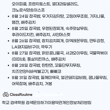
오이피클, 프렌치토스트, 열대과일샐러드,
크노르식양송이스프
8월 24일
잡곡밥, 우거지감자탕, 고등어무조림, 가지나물,
햄전, 배추김치
8월 25일
잡곡밥, 우렁된장찌개, 숙주맛살무침,
후라이드치킨, 배추김치, 샤인머스켓
8월 26일
잡곡밥, 참치김치찌개, 미역레몬무침, 만두강정,
LA돼지갈비구이, 깍두기
8월 27일
잡곡밥, 맑은콩나물국, 사과오이무침, 국물떡볶이
(미미네), 통살치킨까스, 배추김치
8월 28일
잡곡밥, 탄탄면, 꼬들단무지무침,
치즈언양식바싹불고기, 빠삐코
8월 31일
잡곡밥, 들깨미역국, 얼큰돼지갈비찜, 콩나물무침,
어묵잡채, 배추김치, 거봉
학교 검색
학원 검색
문의하기
이용약관
개인정보처리방침