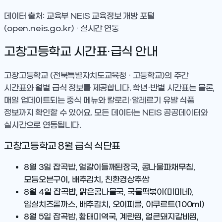
데이터 출처: 교육부 NEIS 교육정보 개방 포털
(open.neis.go.kr) · 실시간 연동
고창고등학교
시간표·급식 안내
고창고등학교
(전북특별자치도교육청 · 고등학교)
의 주간
시간표와 월별 급식 정보를 제공합니다. 학년·반별 시간표는 물론,
매일 업데이트되는 중식 메뉴와 칼로리·알레르기 유발 식품
정보까지 확인할 수 있어요. 모든 데이터는 NEIS 공공데이터와
실시간으로 연동됩니다.
고창고등학교
8
월 급식 식단표
8월 3일
잡곡밥, 얼갈이들깨된장국, 콩나물파채무침,
모듬오븐구이, 배추김치, 친환경상추쌈
8월 4일
잡곡밥, 맑은콩나물국, 국물떡볶이(미미네),
임실치즈롤까스, 배추김치, 오이피클, 야쿠르트(100ml)
8월 5일
잡곡밥, 황태미역국, 계란찜, 얼큰돼지갈비찜,