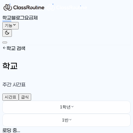
학교
블로그
요금제
기능
학교 검색
학교
주간 시간표
시간표
급식
1학년
1반
로딩 중...