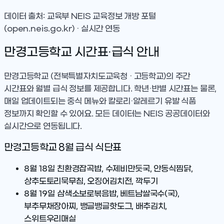
데이터 출처: 교육부 NEIS 교육정보 개방 포털
(open.neis.go.kr) · 실시간 연동
만경고등학교
시간표·급식 안내
만경고등학교
(전북특별자치도교육청 · 고등학교)
의 주간
시간표와 월별 급식 정보를 제공합니다. 학년·반별 시간표는 물론,
매일 업데이트되는 중식 메뉴와 칼로리·알레르기 유발 식품
정보까지 확인할 수 있어요. 모든 데이터는 NEIS 공공데이터와
실시간으로 연동됩니다.
만경고등학교
8
월 급식 식단표
8월 18일
친환경잡곡밥, 수제비만둣국, 안동식찜닭,
상추도토리묵무침, 오징어김치전, 깍두기
8월 19일
삼색소보로볶음밥, 베트남쌀국수(국),
부추무채장아찌, 뱅글뱅글핫도그, 배추김치,
스위트우리매실