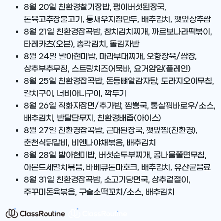
8월 20일
친환경찰기장밥, 팽이버섯된장국,
돈육고추장불고기, 통새우지짐만두, 배추김치, 깻잎상추쌈
8월 21일
친환경잡곡밥, 참치김치찌개, 까르보나라떡볶이,
타레카츠(오븐), 총각김치, 돌김자반
8월 24일
발아현미밥, 마라부대찌개, 오향장육/쌈장,
상추부추무침, 스트링치즈어묵바, 요거얌얌(플레인)
8월 25일
친환경잡곡밥, 돈등뼈알감자탕, 도라지오이무침,
갈치구이, 너비아니구이, 깍두기
8월 26일
직화자장면/추가밥, 짬뽕국, 통살꿔바로우/소스,
배추김치, 반달단무지, 친환경배즙(아이스)
8월 27일
친환경잡곡밥, 근대된장국, 깻잎찜(친환경),
춘천식닭갈비, 비엔나야채볶음, 배추김치
8월 28일
발아현미밥, 버섯순두부찌개, 콩나물쫄면무침,
아몬드세멸치볶음, 바베큐돈마호크, 배추김치, 유산균음료
8월 31일
친환경잡곡밥, 소고기당면국, 상추겉절이,
주꾸미돈육볶음, 구슬소떡꼬치/소스, 배추김치