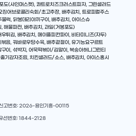
경포도(샤인머스캣), 콰트로치즈크러스트피자, 그린샐러드
, 오징어브로콜리숙회/초고추장, 배추김치, 트로피컬주스
주물럭, 닭봉데리야끼구이, 배추김치, 아이스슈
 해물파전, 배추김치, 과일(거봉포도)
우튀김, 배추김치, 메이플피칸파이, 비타미니즈(자두)
지볶음, 꿔바로우탕수육, 배추겉절이, 유기농요구르트
살구이, 섞박지, 어묵떡볶이/김말이, 복숭아허니그린티
마줄기감자조림, 치킨샐러드/소스, 배추김치, 아이스홍시
 신고번호: 2026-용인기흥-00115
유선번호: 1844-2128