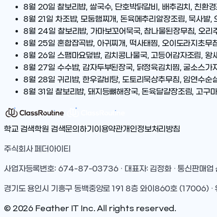
8월 20일
찰보리밥, 쌀국수, 단호박닭갈비, 배추김치, 친환
8월 21일
차조밥, 모둠햄찌개, 돈육메추리알장조림, 묵사발
8월 24일
찰보리밥, 가마보꼬어묵국, 참나물된장무침, 오리
8월 25일
혼합잡곡밥, 아귀찌개, 떡사태찜, 오이도라지초무침,
8월 26일
스팸마요덮밥, 김치콩나물국, 고등어감자조림, 왕새
8월 27일
수수밥, 감자두부된장국, 닭정육김치찜, 굴소스가
8월 28일
귀리밥, 한우갈비탕, 도토리묵상추무침, 임연수순
8월 31일
찰보리밥, 돼지등뼈해장국, 돈육달걀장조림, 고구
학교 검색
학원 검색
문의하기
이용약관
개인정보처리방침
주식회사 페더아이티
사업자등록번호: 674-87-03736 · 대표자: 김정화 · 통신판매업
경기도 용인시 기흥구 동백중앙로 191 8층 와이860호 (17006) · 
©
2026
Feather IT Inc. All rights reserved.