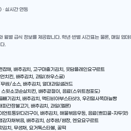
) · 실시간 연동
와 월별 급식 정보를 제공합니다. 학년·반별 시간표는 물론, 매일 업
다.
면잡채, 배추김치, 고구마줄기김치, 웃담플레인요구르트
언치킨, 배추김치, 과일(하우스귤)
/무쌈/소스, 배추김치, 열대과일샐러드
, 스윗소코순살치킨, 배추겉절이, 음료(스위트청포도)
고들빼기김치, 배추김치, 액티비아부스터샷3, 우리밀사쪽마늘빵
대파간장불고기, 배추김치, 과일(멜론)
이언트통닭다리구이, 배추김치, 해물볶음우동, 음료(쁘띠쿨-자두맛)
 햄감자채볶음, 배추김치, 상추쌈/쌈장, 엔요요구르트
김치, 무생채, 요거톡스타볼, 꿀떡