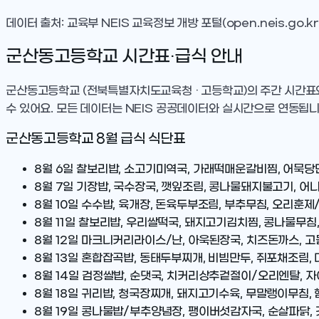
데이터 출처: 교육부 NEIS 교육정보 개방 포털(open.neis.go.kr
군산동고등학교
시간표·급식 안내
군산동고등학교
(전북특별자치도교육청 · 고등학교)
의 주간 시간표
수 있어요. 모든 데이터는 NEIS 공공데이터와 실시간으로 연동됩니
군산동고등학교
8
월 급식 식단표
8월 6일
찰보리밥, 소고기미역국, 가래떡매운갈비찜, 어묵당
8월 7일
기장밥, 국수장국, 깻잎조림, 콩나물돼지불고기, 어니
8월 10일
수수밥, 육개장, 돈육두부조림, 부추무침, 오리훈제
8월 11일
찰보리밥, 우리쌀떡국, 돼지고기김치찜, 콩나물무침
8월 12일
마크니커리라이스/난, 아욱된장국, 치즈돈까스, 
8월 13일
혼합잡곡밥, 동태두부찌개, 비빔만두, 쥐포채조림, 
8월 14일
검정쌀밥, 순댓국, 치커리상추겉절이/오리엔탈, 자
8월 18일
귀리밥, 청국장찌개, 돼지고기수육, 무말랭이무침,
8월 19일
콩나물밥/부추양념장, 팽이버섯감자국, 순살파닭, 갓