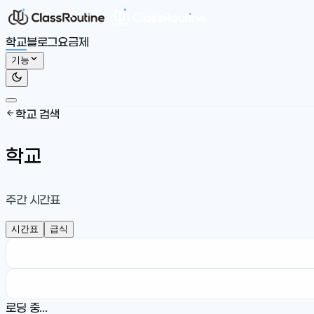
학교
블로그
요금제
기능
학교 검색
학교
주간 시간표
시간표
급식
로딩 중...