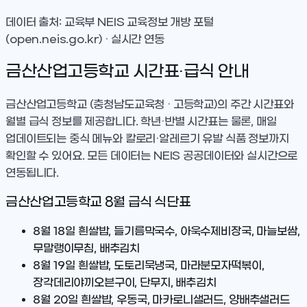
데이터 출처: 교육부 NEIS 교육정보 개방 포털
(open.neis.go.kr) · 실시간 연동
금산산업고등학교
시간표·급식 안내
금산산업고등학교
(충청남도교육청 · 고등학교)
의 주간 시간표와
월별 급식 정보를 제공합니다. 학년·반별 시간표는 물론, 매일
업데이트되는 중식 메뉴와 칼로리·알레르기 유발 식품 정보까지
확인할 수 있어요. 모든 데이터는 NEIS 공공데이터와 실시간으로
연동됩니다.
금산산업고등학교
8
월 급식 식단표
8월 18일
흰쌀밥, 들기름막국수, 아욱수제비장국, 마늘보쌈,
무말랭이무침, 배추김치
8월 19일
흰쌀밥, 도토리묵냉국, 마라분모자떡볶이,
장각데리야끼오븐구이, 단무지, 배추김치
8월 20일
흰쌀밥, 우동국, 마카로니샐러드, 양배추샐러드