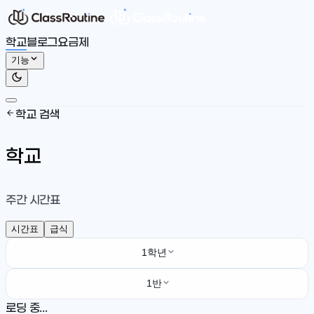
학교
블로그
요금제
기능
학교 검색
학교
주간 시간표
시간표
급식
1학년
1반
로딩 중...