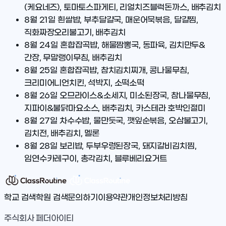
(케요네즈), 토마토스파게티, 리얼치즈블럭돈까스, 배추김치
8월 21일
흰쌀밥, 부추달걀국, 매운어묵볶음, 달걀찜,
직화짜장오리불고기, 배추김치
8월 24일
혼합잡곡밥, 해물짬뽕국, 동파육, 김치만두&
간장, 무말랭이무침, 배추김치
8월 25일
혼합잡곡밥, 참치김치찌개, 콩나물무침,
크리미어니언치킨, 석박지, 소떡소떡
8월 26일
오므라이스&소세지, 미소된장국, 참나물무침,
지파이&불닭마요소스, 배추김치, 카스테라 호박인절미
8월 27일
차수수밥, 물만둣국, 깻잎순볶음, 오삼불고기,
김치전, 배추김치, 멜론
8월 28일
보리밥, 두부우렁된장국, 돼지갈비김치찜,
임연수카레구이, 총각김치, 블루베리요거트
학교 검색
학원 검색
문의하기
이용약관
개인정보처리방침
주식회사 페더아이티