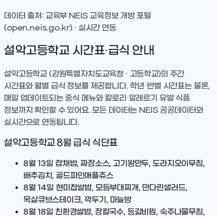
데이터 출처: 교육부 NEIS 교육정보 개방 포털
(open.neis.go.kr) · 실시간 연동
설악고등학교
시간표·급식 안내
설악고등학교
(강원특별자치도교육청 · 고등학교)
의 주간
시간표와 월별 급식 정보를 제공합니다. 학년·반별 시간표는 물론,
매일 업데이트되는 중식 메뉴와 칼로리·알레르기 유발 식품
정보까지 확인할 수 있어요. 모든 데이터는 NEIS 공공데이터와
실시간으로 연동됩니다.
설악고등학교
8
월 급식 식단표
8월 13일
잡채밥, 짜장소스, 고기왕만두, 도라지오이무침,
배추김치, 골드파인애플쥬스
8월 14일
현미찹쌀밥, 모듬부대찌개, 만다린샐러드,
목살큐브스테이크, 깍두기, 마늘방
8월 18일
친환경쌀밥, 장칼국수, 등갈비찜, 숙주나물무침,