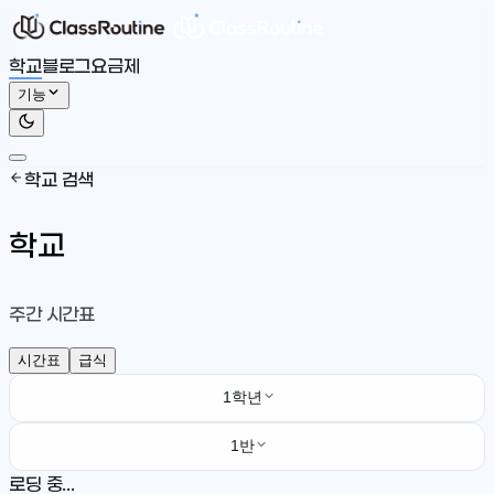
학교
블로그
요금제
기능
학교 검색
학교
주간 시간표
시간표
급식
1학년
1반
로딩 중...