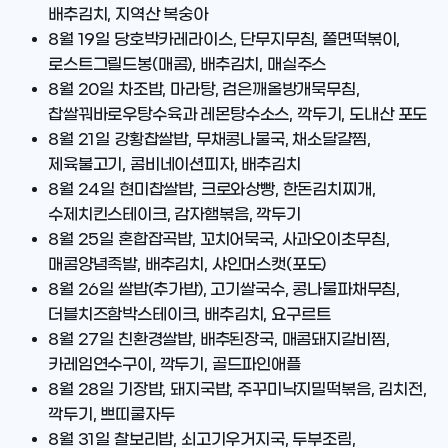
배추김치, 지역산 복숭아
8월 19일
당호박카레라이스, 단무지무침, 쫄면떡볶이,
로스트그릴드봉(매콤), 배추김치, 매실주스
8월 20일
차조밥, 마라탕, 검은깨올방개묵무침,
찹쌀꿔바로우탕수육과 레몬탕수소스, 깍두기, 도내산 포도
8월 21일
강황찹쌀밥, 무채콩나물국, 채소달걀찜,
제육불고기, 콤비네이션피자, 배추김치
8월 24일
현미찹쌀밥, 크로와상빵, 한돈김치찌개,
수제치킨스테이크, 감자햄볶음, 깍두기
8월 25일
혼합잡곡밥, 꼬치어묵국, 사과오이초무침,
매콤양념족발, 배추김치, 샤인머스캣(포도)
8월 26일
쌀밥(추가밥), 고기쌀국수, 콩나물파채무침,
더블치즈함박스테이크, 배추김치, 요구르트
8월 27일
친환경쌀밥, 배추된장국, 매콤돼지갈비찜,
카레임연수구이, 깍두기, 골드파인애플
8월 28일
기장밥, 돼지국밥, 주꾸미낙지밀떡볶음, 김치전,
깍두기, 쁘띠쿨자두
8월 31일
찰보리밥, 쇠고기우거지국, 두부조림,