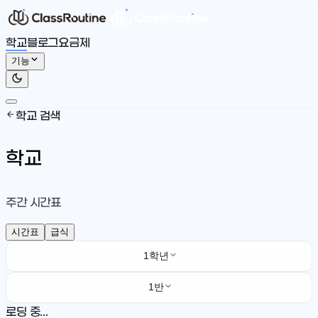
학교
블로그
요금제
기능
학교 검색
학교
주간 시간표
시간표
급식
1학년
1반
로딩 중...