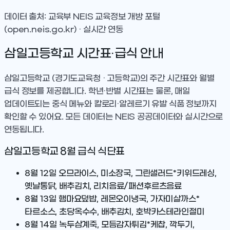
데이터 출처: 교육부 NEIS 교육정보 개방 포털
(open.neis.go.kr) · 실시간 연동
삼일고등학교
시간표·급식 안내
삼일고등학교
(경기도교육청 · 고등학교)
의 주간 시간표와 월별
급식 정보를 제공합니다. 학년·반별 시간표는 물론, 매일
업데이트되는 중식 메뉴와 칼로리·알레르기 유발 식품 정보까지
확인할 수 있어요. 모든 데이터는 NEIS 공공데이터와 실시간으로
연동됩니다.
삼일고등학교
8
월 급식 식단표
8월 12일
오므라이스, 미소장국, 그린샐러드*키위드레싱,
옛날통닭, 배추김치, 리치음료/패션후르츠음료
8월 13일
햄마요덮밥, 레몬오이냉국, 가자미살까스*
타르소스, 초당옥수수, 배추김치, 호박카스테라인절미
8월 14일
녹두삼계죽, 모듬감자튀김*케찹, 깍두기,