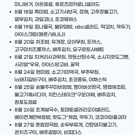
미니버거, 이온음료, 후르츠마카로니샐러드
8월 18일
흑미밥, 소고기샤브국, 잡채, 고추장불고기,
열무김치, 과일코너, 초코웨하스
8월 19일
콩나물국, 불닭덮밥, abc샐러드, 떡꼬치, 깍두기,
아이스크림(메론/바나나)
8월 20일
차조밥, 육개장, 오이무침, 돈까스,
고구마치즈롤까스, 배추김치, 요구르트샤베트
8월 21일
치커리사과무침, 맛동산탕수육, 소시지핫도그빵,
시리얼*우유, 아이스망고바, 꿀떡
8월 24일
현미밥, 소고기미역국, 부추무침,
la돼지갈비구이, 배추김치, 초코퐁듀, 야채스틱
8월 25일
숯불주꾸미비빔밥, 팽이버섯장국, 명엽채조림,
불고기퀘사디아, 치킨스테이크*구운야채, 배추김치,
청포도음료
8월 26일
초계쌀국수, 토마토샐러리오이샐러드,
베이컨계란볶음밥, 핫도그*케첩, 깍두기, 코코아와플과자
8월 27일
혼합잡곡밥, 순두부찌개, 간장돼지불고기,
콘치즈구이, 배추겉절이, 비피더스