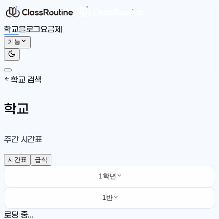
학교
블로그
요금제
기능
학교 검색
학교
주간 시간표
시간표
급식
1학년
1반
로딩 중...