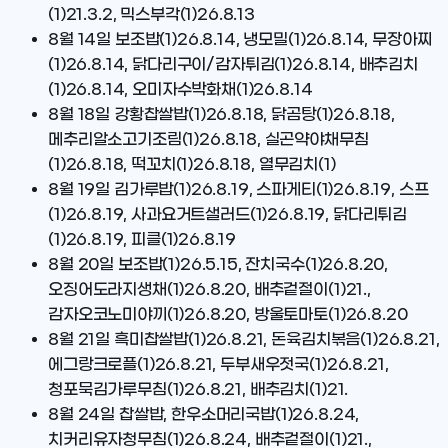
(1)21.3.2, 믹스부각(1)26.8.13
8월 14일
보조밥(1)26.8.14, 냉모밀(1)26.8.14, 무장아찌
(1)26.8.14, 닭다리구이/감자튀김(1)26.8.14, 배추김치
(1)26.8.14, 오미자수박화채(1)26.8.14
8월 18일
강황찹쌀밥(1)26.8.18, 닭곰탕(1)26.8.18,
메추리알소고기조림(1)26.8.18, 실곤약야채무침
(1)26.8.18, 떡꼬치(1)26.8.18, 열무김치(1)
8월 19일
김가루밥(1)26.8.19, 스파게티(1)26.8.19, 스프
(1)26.8.19, 사과요거트샐러드(1)26.8.19, 닭다리튀김
(1)26.8.19, 피클(1)26.8.19
8월 20일
보조밥(1)26.5.15, 잔치국수(1)26.8.20,
오징어도라지생채(1)26.8.20, 배추겉절이(1)21.,
감자오코노미야끼(1)26.8.20, 방울토마토(1)26.8.20
8월 21일
흑미찹쌀밥(1)26.8.21, 돈육김치볶음(1)26.8.21,
에그랑크로플(1)26.8.21, 두부새우젓국(1)26.8.21,
청포묵김가루무침(1)26.8.21, 배추김치(1)21.
8월 24일
찹쌀밥, 한우소머리국밥(1)26.8.24,
치커리유자청무침(1)26.8.24, 배추겉절이(1)21.,