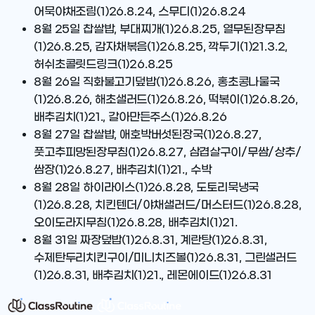
어묵야채조림(1)26.8.24, 스무디(1)26.8.24
8월 25일
찹쌀밥, 부대찌개(1)26.8.25, 열무된장무침
(1)26.8.25, 감자채볶음(1)26.8.25, 깍두기(1)21.3.2,
허쉬초콜릿드링크(1)26.8.25
8월 26일
직화불고기덮밥(1)26.8.26, 홍초콩나물국
(1)26.8.26, 해초샐러드(1)26.8.26, 떡볶이(1)26.8.26,
배추김치(1)21., 갈아만든주스(1)26.8.26
8월 27일
찹쌀밥, 애호박버섯된장국(1)26.8.27,
풋고추피망된장무침(1)26.8.27, 삼겹살구이/무쌈/상추/
쌈장(1)26.8.27, 배추김치(1)21., 수박
8월 28일
하이라이스(1)26.8.28, 도토리묵냉국
(1)26.8.28, 치킨텐더/야채샐러드/머스터드(1)26.8.28,
오이도라지무침(1)26.8.28, 배추김치(1)21.
8월 31일
짜장덮밥(1)26.8.31, 계란탕(1)26.8.31,
수제탄두리치킨구이/미니치즈볼(1)26.8.31, 그린샐러드
(1)26.8.31, 배추김치(1)21., 레몬에이드(1)26.8.31