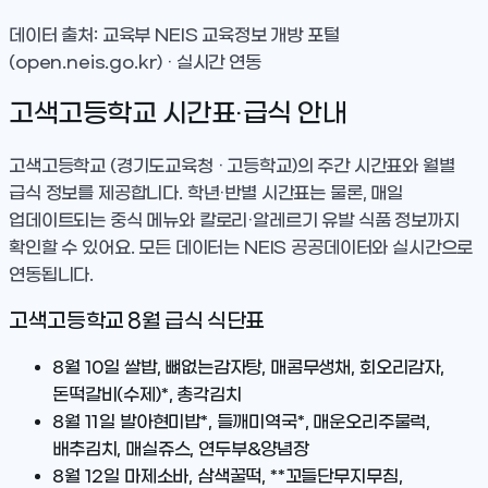
데이터 출처: 교육부 NEIS 교육정보 개방 포털
(open.neis.go.kr) · 실시간 연동
고색고등학교
시간표·급식 안내
고색고등학교
(경기도교육청 · 고등학교)
의 주간 시간표와 월별
급식 정보를 제공합니다. 학년·반별 시간표는 물론, 매일
업데이트되는 중식 메뉴와 칼로리·알레르기 유발 식품 정보까지
확인할 수 있어요. 모든 데이터는 NEIS 공공데이터와 실시간으로
연동됩니다.
고색고등학교
8
월 급식 식단표
8월 10일
쌀밥, 뼈없는감자탕, 매콤무생채, 회오리감자,
돈떡갈비(수제)*, 총각김치
8월 11일
발아현미밥*, 들깨미역국*, 매운오리주물럭,
배추김치, 매실쥬스, 연두부&양념장
8월 12일
마제소바, 삼색꿀떡, **꼬들단무지무침,