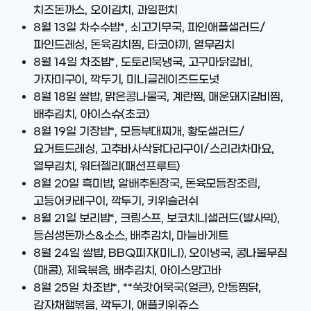
치즈돈까스, 오이김치, 과일펀치
8월 13일
차수수밥*, 쇠고기무국, 파인애플샐러드/
파인드레싱, 돈육김치찜, 타코야끼, 열무김치
8월 14일
차조밥*, 도토리묵냉국, 고구마닭갈비,
가자미구이, 깍두기, 미니글레이즈드도넛
8월 18일
쌀밥, 맑은콩나물국, 계란찜, 매운돼지갈비찜,
배추김치, 아이스슈(초코)
8월 19일
기장밥*, 모듬부대찌개, 황도샐러드/
요거트드레싱, 고추바사삭닭다리구이/스리라차마요,
열무김치, 워터젤리(패션프루트)
8월 20일
흑미밥, 알배추된장국, 돈육모듬장조림,
고등어카레구이, 깍두기, 키위슬러쉬
8월 21일
보리밥*, 크림스프, 보코치니샐러드(발사믹),
등심생돈까스&소스, 배추김치, 마늘바게트
8월 24일
쌀밥, BBQ피자(미니), 오이냉국, 콩나물무침
(매콤), 제육볶음, 배추김치, 아이스망고바
8월 25일
차조밥*, **쑥갓어묵국(얼큰), 안동찜닭,
감자채햄볶음, 깍두기, 애플키위쥬스