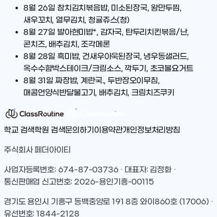
8월 26일
참치김치볶음밥, 미소된장국, 왕만두찜,
새우꼬치, 열무김치, 청귤쥬스(청)
8월 27일
발아현미밥*, 감자국, 탄두리치킨볶음/난,
콘치즈, 배추김치, 조각메론
8월 28일
흑미밥, 건새우아욱된장국, 냉우동샐러드,
옥수수함박스테이크/크림소스, 깍두기, 초코볼요거트
8월 31일
짜장밥, 계란국., 두반장오이무침,
매콤언양식반달불고기, 배추김치, 크림치즈쿠키
학교 검색
학원 검색
문의하기
이용약관
개인정보처리방침
주식회사 페더아이티
사업자등록번호: 674-87-03736 · 대표자: 김정화 ·
통신판매업 신고번호: 2026-용인기흥-00115
경기도 용인시 기흥구 동백중앙로 191 8층 와이860호 (17006) ·
유선번호: 1844-2128