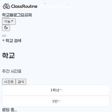
학교
블로그
요금제
기능
학교 검색
학교
주간 시간표
시간표
급식
1학년
1반
로딩 중...