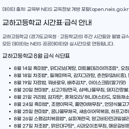
데이터 출처: 교육부 NEIS 교육정보 개방 포털(open.neis.go.kr
교하고등학교
시간표·급식 안내
교하고등학교
(경기도교육청 · 고등학교)
의 주간 시간표와 월별 급
모든 데이터는 NEIS 공공데이터와 실시간으로 연동됩니다.
교하고등학교
8
월 급식 식단표
8월 14일
흑미밥*, 닭다리삼계탕, 미트볼데리야끼조림*, 오징
8월 18일
차조밥*, 들깨미역국, 감자그라탕, 춘천닭갈비(중),
8월 19일
자장밥, 꿔바로우, 배추김치*, 아이스크림(딸기맛)
8월 20일
현미밥*, 쇠고기당면국, 삼색나물무침, 돼지간장불
8월 21일
귀리밥, 감자탕*, 훈제오리/허니머스타드, 모듬채소
8월 24일
흑미밥*, 조랭이떡국, 쫄면야채무침*, 언양식불고기
8월 25일
현미밥*, 콩나물무채국, 새송이어묵볶음, 하프고추바
8월 26일
스팸김치볶음밥*, 실파계란국, 망고비타민과일샐
8월 27일
차조밥*, 맑은대구탕*, 사과오이초무침, 매운갈비찜