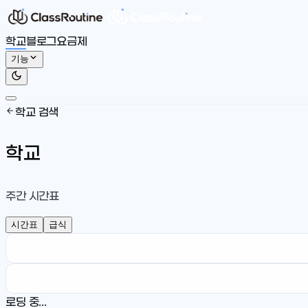
학교
블로그
요금제
기능
학교 검색
학교
주간 시간표
시간표
급식
로딩 중...