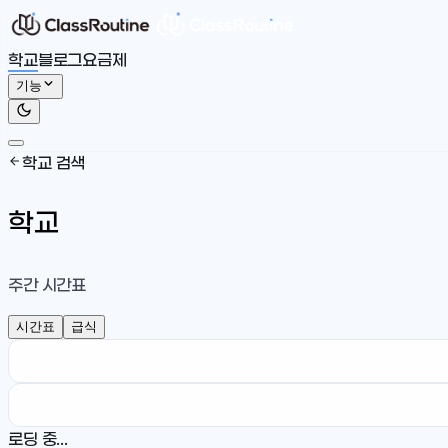
학교
블로그
요금제
기능
학교 검색
학교
주간 시간표
시간표
급식
로딩 중...