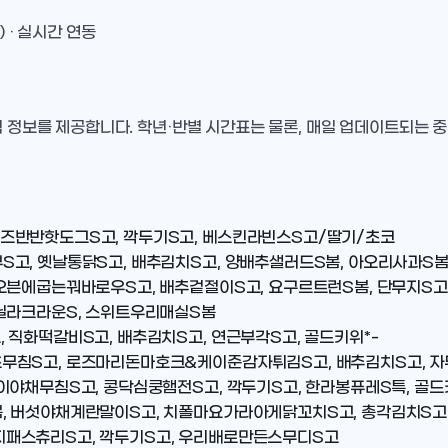
) · 실시간 연동
식 정보를 제공합니다. 학년·반별 시간표는 물론, 매일 업데이트되는 
즈반반핫도그S고, 깍두기S고, 베스킨라빈스S고/딸기/초코
S고, 옛날통닭S고, 배추김치S고, 양배추샐러드S봄, 아오리사과S
 오븐에굽는꿔바로우S고, 배추겉절이S고, 요구르트런S봄, 단무지S고
바닐라크라운S, 스위트우리매실S봄
 직화떡갈비S고, 배추김치S고, 연근부각S고, 골드키위*-
무침S고, 로즈마리돈마호크&케이준감자튀김S고, 배추김치S고, 자
뱅이야채무침S고, 콩닥심쿵햄전S고, 깍두기S고, 한라봉퓨레S특, 골
봄, 버섯야채계란말이S고, 치폴마요가라아게닭꼬치S고, 총각김치S고
지패스츄리S고, 깍두기S고, 우리배로만든스무디S고