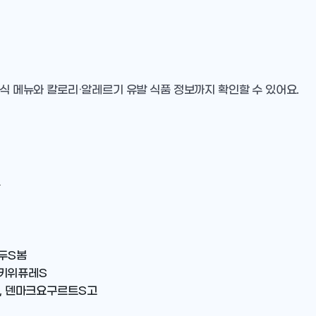
중식 메뉴와 칼로리·알레르기 유발 식품 정보까지 확인할 수 있어요.
봄
두S봄
드키위퓨레S
, 덴마크요구르트S고