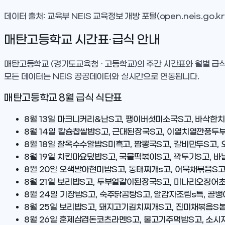
데이터 출처: 교육부 NEIS 교육정보 개방 포털(open.neis.go.kr
매탄고등학교
시간표·급식 안내
매탄고등학교
(경기도교육청 · 고등학교)
의 주간 시간표와 월별 급
모든 데이터는 NEIS 공공데이터와 실시간으로 연동됩니다.
매탄고등학교
8
월 급식 식단표
8월 13일
마크니커리&난S고, 팽이버섯미소국S고, 바삭한치
8월 14일
칼슘찹쌀밥S고, 근대된장국S고, 이열치열깐풍두부
8월 18일
찰옥수수알밥S미흑고, 짬뽕국S고, 갈비만두S고,
8월 19일
치킨마요덮밥S고, 국물떡볶이S고, 깍두기S고, 
8월 20일
오색발아현미밥S고, 동태찌개s고, 어묵채볶음S고,
8월 21일
보리밥S고, 두부얼갈이된장국S고, 미나리오징어초
8월 24일
기장밥S고, 숙주닭곰탕S고, 알감자조림s특, 골
8월 25일
보리밥S고, 돼지고기김치찌개S고, 진미채볶음S
8월 26일
훈제삼겹돈코츠라멘S고, 불고기주먹밥S고, 소시