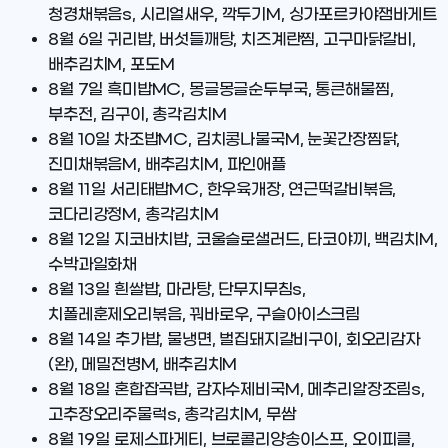
청경채볶음s, 시리얼새우, 깍두기M, 싱가포르카야잼바게트
8월 6일
귀리밥, 버섯들깨탕, 치즈계란찜, 고구마닭갈비,
배추김치M, 포도M
8월 7일
흑미밥MC, 몽글몽글순두부국, 통큰해물찜,
부추전, 김구이, 총각김치M
8월 10일
차조밥MC, 김치콩나물국M, 눈꽃간장찜닭,
진미채볶음M, 배추김치M, 파인애플
8월 11일
서리태밥MC, 한우육개장, 연근떡갈비볶음,
코다리강정M, 총각김치M
8월 12일
지코바치밥, 코울슬로샐러드, 타코야끼, 백김치M,
수박과일화채
8월 13일
흰쌀밥, 마라탕, 단무지무침s,
치폴레훈제오리볶음, 꿔바로우, 구슬아이스크림
8월 14일
추가밥, 물냉면, 벌집돼지갈비구이, 회오리감자
(완), 메밀전병M, 배추김치M
8월 18일
혼합잡곡밥, 감자수제비국M, 메추리알장조림s,
고추장오리주물럭s, 총각김치M, 무쌈
8월 19일
로제스파게티, 브로콜리양송이스프, 오이피클,