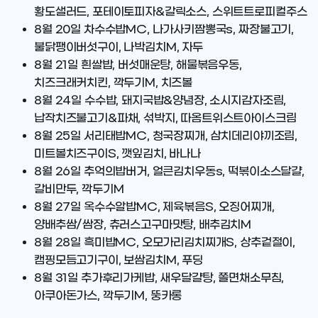
황도샐러드, 포테이토피자&갈릭소스, 스위트트로피컬주스
8월 20일
차수수밥MC, 나가사키짬뽕국s, 짜장불고기,
불닭팽이버섯구이, 나박김치M, 자두
8월 21일
흰쌀밥, 버섯매운탕, 해물볶음우동,
치즈크래커치킨, 깍두기M, 치즈볼
8월 24일
수수밥, 돼지국밥&양념장, 소시지감자조림,
납작치즈불고기&파채, 섞박지, 따옴트위스트아이스크림
8월 25일
서리태밥MC, 청국장찌개, 삼치데리야끼조림,
미트볼치즈구이S, 깻잎김치, 바나나
8월 26일
추억의밥버거, 얼큰김치우동s, 떡볶이소스달걀,
갈비만두, 깍두기M
8월 27일
옥수수알밥MC, 제육볶음S, 오징어찌개,
양배추쌈/쌈장, 츄러스고구마맛탕, 배추김치M
8월 28일
흑미밥MC, 오모가리김치찌개S, 상추겉절이,
캠핑모듬고기구이, 보쌈김치M, 푸딩
8월 31일
추가후리가케밥, 새우달걀탕, 쫄면채소무침,
아쿠아돈가스, 깍두기M, 뚱카롱