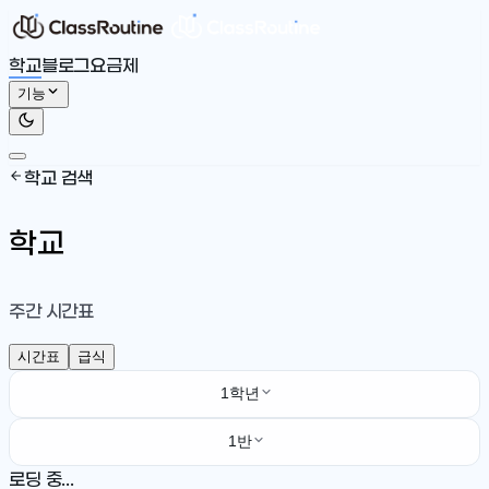
학교
블로그
요금제
기능
학교 검색
학교
주간 시간표
시간표
급식
1학년
1반
로딩 중...