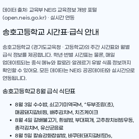
데이터 출처: 교육부 NEIS 교육정보 개방 포털
(open.neis.go.kr) · 실시간 연동
송호고등학교
시간표·급식 안내
송호고등학교
(경기도교육청 · 고등학교)
의 주간 시간표와 월별
급식 정보를 제공합니다. 학년·반별 시간표는 물론, 매일
업데이트되는 중식 메뉴와 칼로리·알레르기 유발 식품 정보까지
확인할 수 있어요. 모든 데이터는 NEIS 공공데이터와 실시간으로
연동됩니다.
송호고등학교
8
월 급식 식단표
8월 3일
수수밥, 쇠고기미역국M, ^두부조림(초),
매콤돼지갈비찜, 배추김치M, 치즈케이크
8월 4일
갈배불고기, 흰쌀밥, 부대찌개, 고추참치비빔우동,
총각김치M, 유산균음료
8월 5일
칼슘강화찹쌀밥, 바쿠테(돼지갈비탕)s,