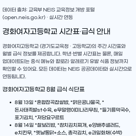
데이터 출처: 교육부 NEIS 교육정보 개방 포털
(open.neis.go.kr) · 실시간 연동
경화여자고등학교
시간표·급식 안내
경화여자고등학교
(경기도교육청 · 고등학교)
의 주간 시간표와
월별 급식 정보를 제공합니다. 학년·반별 시간표는 물론, 매일
업데이트되는 중식 메뉴와 칼로리·알레르기 유발 식품 정보까지
확인할 수 있어요. 모든 데이터는 NEIS 공공데이터와 실시간으로
연동됩니다.
경화여자고등학교
8
월 급식 식단표
8월 13일
*혼합잡곡찹쌀밥, *맑은콩나물국, *
돈사태족발st수육, e무말랭이미나리무침, *들기름막국수,
포기김치, *저당요구르트
8월 14일
*찰보리밥, *참치김치찌개, e양배추샐러드,
e치킨무, *옛날통닭+소스, 총각김치, e과일화채(수박)