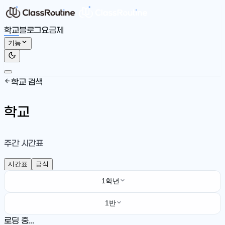
학교
블로그
요금제
기능
학교 검색
학교
주간 시간표
시간표
급식
1학년
1반
로딩 중...