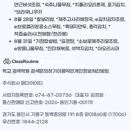
연근버섯조림, *숙주나물무침, *치폴리오리훈제, 포기김치,
*브라우니쿠키
8월 28일
*찰보리밥, *제주고사리해장국, e갈치감자조림,
e브로컬리땅콩소스무침, *흑돼지만두, 총각김치, *
착즙슬러시(천혜향/한라봉)
8월 31일
*기장찹쌀밥, *길경탕, *소보로메추리알조림,
e방풍나물무침, *진미채볶음, 섞박지김치, *아오리사과
학교 검색
학원 검색
문의하기
이용약관
개인정보처리방침
주식회사 페더아이티
사업자등록번호: 674-87-03736 · 대표자: 김정화 ·
통신판매업 신고번호: 2026-용인기흥-00115
경기도 용인시 기흥구 동백중앙로 191 8층 와이860호 (17006) ·
유선번호: 1844-2128