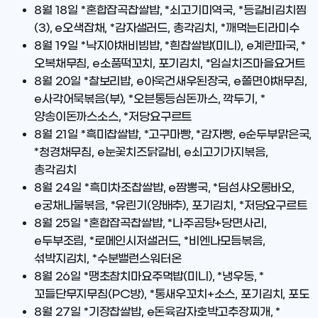
8월 18일
*혼합잡곡찹쌀밥, *쇠고기미역국, *등갈비김치찜
(3), e오색잡채, *감자샐러드, 총각김치, *깨먹는티라미수
8월 19일
*낙지야채비빔밥, *흰찹쌀밥(미니), e계란파국, *
오복채무침, e소품떡꼬치, 포기김치, *임실치즈마을요거트
8월 20일
*찰보리밥, e아욱건새우된장국, e쫄면야채무침,
e사각어묵볶음(부), *오븐통등심돈까스, 깍두기, *
양송이돈까스소스, *저당요구르트
8월 21일
*흑미찹쌀밥, *고구마빵, *감자빵, e순두부맑은국,
*청경채무침, e눈꽃치즈닭갈비, e쇠고기가지볶음,
총각김치
8월 24일
*흑미차조찹쌀밥, e짬뽕국, *딤섬샤오롱바오,
e궁채나물볶음, *유린기(양배추), 포기김치, *저당요구르트
8월 25일
*혼합잡곡찹쌀밥, *나주곰탕+당면사리,
e두부조림, *로메인시저샐러드, *비엔나모듬볶음,
섞박지김치, *수분밸런스워터온
8월 26일
*땡초참치마요주먹밥(미니), *냉우동, *
꼬들단무지무침(PC방), *통새우꼬치+소스, 포기김치, 포도
8월 27일
*기장찹쌀밥, e돈육감자호박고추장찌개, *