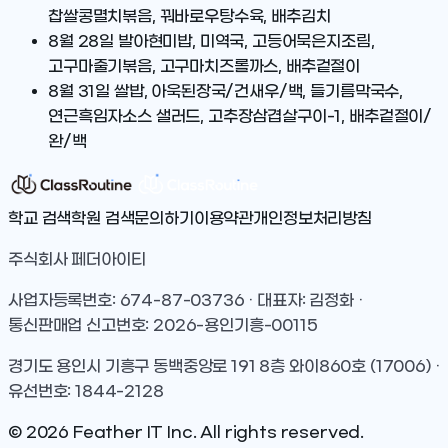
찹쌀콩멸치볶음, 꿔바로우탕수육, 배추김치
8월 28일
발아현미밥, 미역국, 고등어묵은지조림,
고구마줄기볶음, 고구마치즈롤까스, 배추겉절이
8월 31일
쌀밥, 아욱된장국/건새우/백, 들기름막국수,
연근흑임자소스 샐러드, 고추장삼겹살구이-1, 배추겉절이/
완/백
학교 검색
학원 검색
문의하기
이용약관
개인정보처리방침
주식회사 페더아이티
사업자등록번호: 674-87-03736 · 대표자: 김정화 ·
통신판매업 신고번호: 2026-용인기흥-00115
경기도 용인시 기흥구 동백중앙로 191 8층 와이860호 (17006) ·
유선번호: 1844-2128
©
2026
Feather IT Inc. All rights reserved.