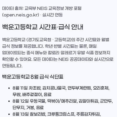
데이터 출처: 교육부 NEIS 교육정보 개방 포털
(open.neis.go.kr) · 실시간 연동
백운고등학교
시간표·급식 안내
백운고등학교
(경기도교육청 · 고등학교)
의 주간 시간표와 월별
급식 정보를 제공합니다. 학년·반별 시간표는 물론, 매일
업데이트되는 중식 메뉴와 칼로리·알레르기 유발 식품 정보까지
확인할 수 있어요. 모든 데이터는 NEIS 공공데이터와 실시간으로
연동됩니다.
백운고등학교
8
월 급식 식단표
8월 11일
차조밥, 김치콩나물국, 연두부계란찜, 오리훈제,
무쌈, 배추겉절이, 음료
8월 12일
우동국물, 떡볶이/메추리알, 김말이튀김, 군만두,
단무지, 거봉, 음료
8월 13일
찰보리밥, 크루통크림스프, 주름감자튀김,