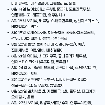
바베큐폭립, 배추겉절이, 그린샐러드, 와플
8월 14일
발아현미밥, 두부된장찌개, 도토리묵무침,
안동찜닭-고, 해물파전, 열무김치-1
8월 18일
보리밥, 닭곰탕, 야채쫄면무침, 생선까스와소스,
배추겉절이, 빙과
8월 19일
로제스파게티&눈꽃치즈, 라코타치즈샐러드,
깍두기, 야채피클, 마늘빵, 수박, 음료
8월 20일
쌀밥, 들깨수제비국, 순대볶음/야채/,
진미채볶음, 계란말이, 배추겉절이
8월 21일
흑미밥, 쇠고기무국, 콩나물겨자채무침,
연어스테이크와 새우볼튀김, 열무김치
8월 24일
콩나물밥, 유부국, 시금치나물, 수제양념치킨,
배추겉절이, 포도
8월 25일
렌틸콩밥, 두부된장찌개, 동파육 &파채,
청포묵김무침, 열무김치, 깻잎김치
8월 26일
김치볶음밥, 계란파국, 참나물무침, 타코야끼,
오이김치, 음료
8월 27일
보리밥, 짬뽕국/해물/수제, 연두부계란찜,