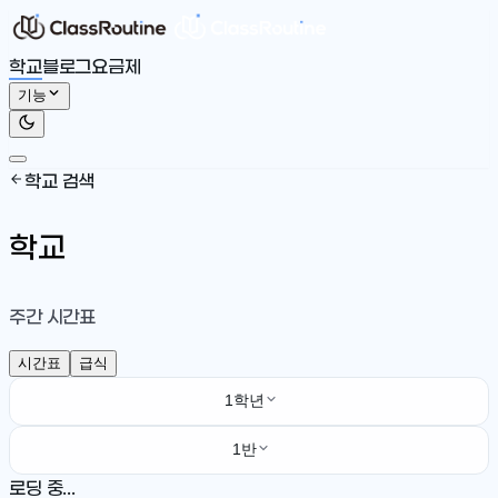
학교
블로그
요금제
기능
학교 검색
학교
주간 시간표
시간표
급식
1학년
1반
로딩 중...