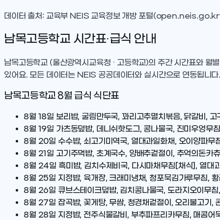
데이터 출처: 교육부 NEIS 교육정보 개방 포털(open.neis.go.kr
남목고등학교
시간표·급식 안내
남목고등학교
(울산광역시교육청 · 고등학교)
의 주간 시간표와 월별
있어요. 모든 데이터는 NEIS 공공데이터와 실시간으로 연동됩니다
남목고등학교
8
월 급식 식단표
8월 18일
보리밥, 굴림만두국, 꽈리고추멸치볶음, 닭갈비, 고
8월 19일
가츠동덮밥, 데니쉬핫도그, 콩나물국, 진미우엉무침,
8월 20일
수수밥, 쇠고기미역국, 열대과일화채, 오이양파무침,
8월 21일
고기주먹밥, 초계국수, 양배추겉절이, 추억의돈카츄,
8월 24일
흑미밥, 김치수제비국, 다시마채무침[채식], 열대
8월 25일
지정밥, 육개장, 크래미냉채, 청포묵김가루무침, 
8월 26일
큐브스테이크덮밥, 김치콩나물국, 도라지오이무침, 
8월 27일
잡곡밥, 꽃게탕, 무쌈, 청경채겉절이, 오리불고기,
8월 28일
지정밥, 전주식물갈비, 부추파프리카무침, 매콤어묵