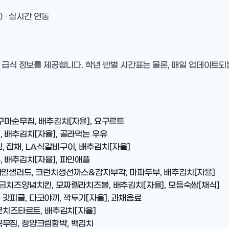
) · 실시간 연동
 급식 정보를 제공합니다. 학년·반별 시간표는 물론, 매일 업데이트되
.
구마순무침, 배추김치[자율], 요구르트
 배추김치[자율], 골라먹는 우유
 잡채, LA식갈비구이, 배추김치[자율]
 배추김치[자율], 파인애플
과일샐러드, 크런치생선까스&감자부각, 마파두부, 배추김치[자율]
황금치즈양념치킨, 모짜렐라치즈볼, 배추김치[자율], 모듬숙쌈[채식]
갓피클, 다코야끼, 깍두기[자율], 과채음료
 콘치즈타르트, 배추김치[자율]
무침, 청양크림함박, 백김치