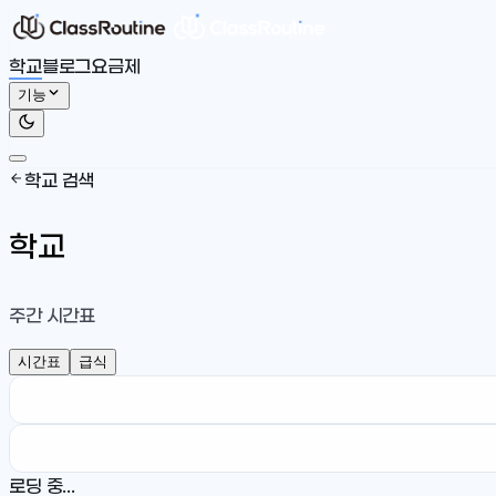
학교
블로그
요금제
기능
학교 검색
학교
주간 시간표
시간표
급식
로딩 중...