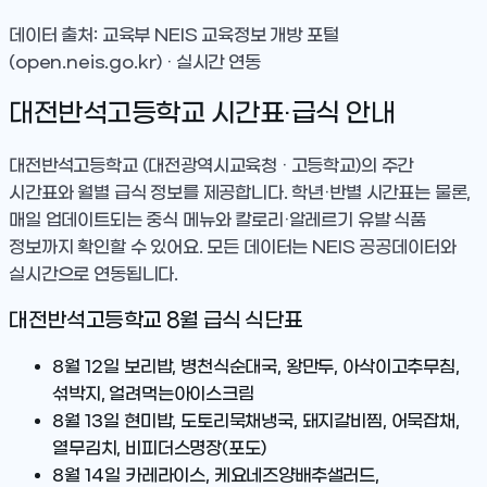
데이터 출처: 교육부 NEIS 교육정보 개방 포털
(open.neis.go.kr) · 실시간 연동
대전반석고등학교
시간표·급식 안내
대전반석고등학교
(대전광역시교육청 · 고등학교)
의 주간
시간표와 월별 급식 정보를 제공합니다. 학년·반별 시간표는 물론,
매일 업데이트되는 중식 메뉴와 칼로리·알레르기 유발 식품
정보까지 확인할 수 있어요. 모든 데이터는 NEIS 공공데이터와
실시간으로 연동됩니다.
대전반석고등학교
8
월 급식 식단표
8월 12일
보리밥, 병천식순대국, 왕만두, 아삭이고추무침,
섞박지, 얼려먹는아이스크림
8월 13일
현미밥, 도토리묵채냉국, 돼지갈비찜, 어묵잡채,
열무김치, 비피더스명장(포도)
8월 14일
카레라이스, 케요네즈양배추샐러드,