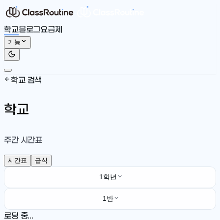
학교
블로그
요금제
기능
학교 검색
학교
주간 시간표
시간표
급식
1학년
1반
로딩 중...