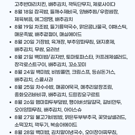
고추반마리치킨, 배추김치, 깍둑단무지, 제로사이다
8월 18일
잡곡밥, 들깨수제비국, 양배추찜/우렁쌈장,
제육볶음, 에그랑땡, 배추김치
8월 19일
차조밥, 들기름막국수, 맑은콩나물국, 야채스틱,
매운족발, 배추겉절이, 매실에이드
8월 20일
기장밥, 육개장, 부추양파무침, 돼지훈제,
배추김치, 무쌈, 요러브
8월 21일
백미밥/김자반, 토마토파스타, 카프레제샐러드,
장각로스트구이, 배추김치, 꼬소꼬미
8월 24일
백미밥, 비빔쫄면, 크림스프, 등심돈가스,
배추김치, 스콜사과
8월 25일
차수수밥, 매콤어묵국, 메추리알장조림,
중화오리바비큐, 배추김치, 드링킹요구르트
8월 26일
햄마파두부덮밥, 팽이버섯달걀국, 갈비만두,
오이양파무침, 배추김치, 아이스슈
8월 27일
불고기비빔밥, 맑은두부부추국, 꽃맛살샐러드,
소떡꼬치, 깍두기, 복숭아에이드
8월 28일
백미밥, 김치말이냉국수, 오이장아찌무침,