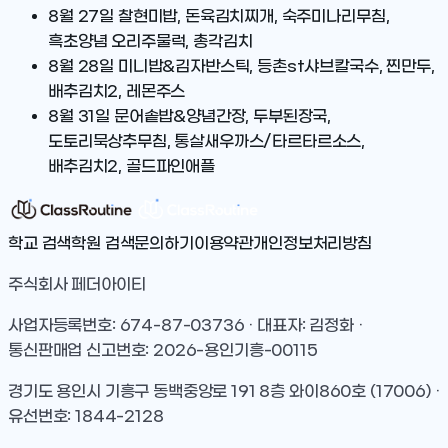
8월 27일
찰현미밥, 돈육김치찌개, 숙주미나리무침,
흑초양념 오리주물럭, 총각김치
8월 28일
미니밥&김자반스틱, 등촌st샤브칼국수, 찐만두,
배추김치2, 레몬주스
8월 31일
문어솥밥&양념간장, 두부된장국,
도토리묵상추무침, 통살새우까스/타르타르소스,
배추김치2, 골드파인애플
학교 검색
학원 검색
문의하기
이용약관
개인정보처리방침
주식회사 페더아이티
사업자등록번호: 674-87-03736 · 대표자: 김정화 ·
통신판매업 신고번호: 2026-용인기흥-00115
경기도 용인시 기흥구 동백중앙로 191 8층 와이860호 (17006) ·
유선번호: 1844-2128