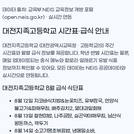
데이터 출처: 교육부 NEIS 교육정보 개방 포털
(open.neis.go.kr) · 실시간 연동
대전지족고등학교
시간표·급식 안내
대전지족고등학교
(대전광역시교육청 · 고등학교)
의 주간
시간표와 월별 급식 정보를 제공합니다. 학년·반별 시간표는 물론,
매일 업데이트되는 중식 메뉴와 칼로리·알레르기 유발 식품
정보까지 확인할 수 있어요. 모든 데이터는 NEIS 공공데이터와
실시간으로 연동됩니다.
대전지족고등학교
8
월 급식 식단표
8월 12일
지코바식치밥&눈꽃치즈, 유부장국, 언양식
불고기&파채무침, 배추김치2, 열대과일화채
8월 13일
찰현미밥, 나주곰탕, 실곤약야채무침, 남산식
왕돈까스, 깍두기
8월 14일
소고기땡초볶음밥, 냉메밀소바,