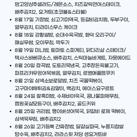
망고양상추샐러드/레몬소스, 치즈갈릭연어스테이크,
배추김치2, 요거트(초코볼&스타볼)
8월 17일
기장밥, 쇠고기미역국, 등갈비김치찜, 두부구이,
열무김치, 티라미스무스 케이크
8월 18일
강황쌀밥, 순대수육국밥, 화덕 오리구이/
매실무쌈, 오이무침, 깍두기
8월 19일
미니밥, 토마토 스파게티, 닭다리살 스테이크/
텍사스바베큐소스, 배추김치, 스틱마늘바게트, 자몽에이드
8월 20일
잡곡밥, 도토리묵냉국, 고추장돈육불고기,
파프리카우엉어묵볶음, 열무김치, 르뱅애플잼쿠키
8월 21일
삼색소보로덮밥, 치즈 국물떡볶이,
고구마야채튀김&김말이, 백김치, 에이스요구르트
8월 24일
찰흑미밥, 수제비아욱국, 콩나물파채무침,
캠핑꽃살모듬구이, 배추김치2, 골드키위
8월 25일
귀리밥, 팽이버섯어묵국, 닭갈비 로제 떡볶이,
삼색묵무침, 배추김치2
8월 26일
고기듬뿍 간짜장밥, 달걀실파국, 누릉지찹쌀
탕수육, 배추김치2, 라라스윗 저당 생요거트바