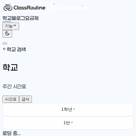
학교
블로그
요금제
기능
학교 검색
학교
주간 시간표
시간표
급식
1학년
1반
로딩 중...