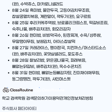
(완), 수박쥬스, 마카로니샐러드
8월 24일
흑미밥, 물만두국, 고등어김치무조림,
찹쌀콩멸치볶음, 계란말이, 깍두기(완), 요구르트
8월 25일
후리카케주먹밥, 브로콜리크림스프, 떡갈비조림,
숙주나물, 배추김치(완), 회오리감자
8월 26일
현미밥, 비빔막국수, 된장찌개, 수육/상추쌈,
무말랭이무침, 보쌈김치, 아이스찹쌀떡
8월 27일
카레라이스, 팽이장국, 치킨까스/머스타드소스
(완), 배추김치(완), 꽃맛살샐러드, 포도쥬스
8월 28일
찰보리밥, 맑은콩나물국, 파래볶음,
뼈없는닭갈비, 배추김치(완), 옥수수콘치즈
8월 31일
현미밥, 뼈없는등뼈감자탕, 진미채야채무침,
동그랑땡전, 깍두기(완), 샤인머스켓
학교 검색
학원 검색
문의하기
이용약관
개인정보처리방침
주식회사 페더아이티