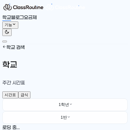
학교
블로그
요금제
기능
학교 검색
학교
주간 시간표
시간표
급식
1학년
1반
로딩 중...