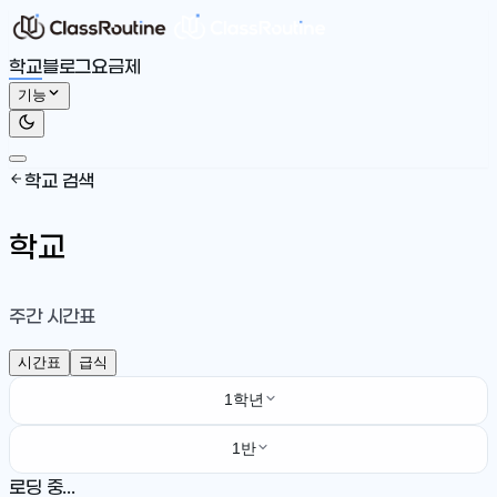
학교
블로그
요금제
기능
학교 검색
학교
주간 시간표
시간표
급식
1학년
1반
로딩 중...