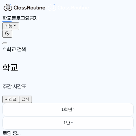
학교
블로그
요금제
기능
학교 검색
학교
주간 시간표
시간표
급식
1학년
1반
로딩 중...