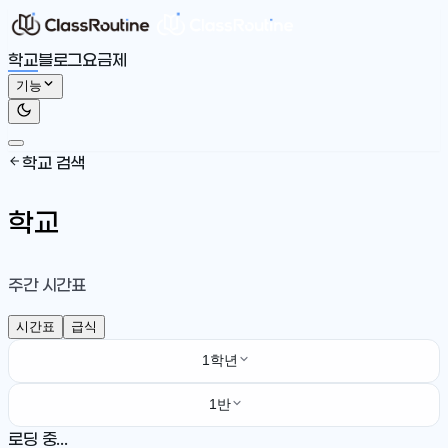
학교
블로그
요금제
기능
학교 검색
학교
주간 시간표
시간표
급식
1학년
1반
로딩 중...