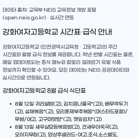
데이터 출처: 교육부 NEIS 교육정보 개방 포털
(open.neis.go.kr) · 실시간 연동
강화여자고등학교
시간표·급식 안내
강화여자고등학교
(인천광역시교육청 · 고등학교)
의 주간
시간표와 월별 급식 정보를 제공합니다. 학년·반별 시간표는 물론,
매일 업데이트되는 중식 메뉴와 칼로리·알레르기 유발 식품
정보까지 확인할 수 있어요. 모든 데이터는 NEIS 공공데이터와
실시간으로 연동됩니다.
강화여자고등학교
8
월 급식 식단표
8월 12일
귀리쌀밥(고), 김치콩나물국*(고)), 배무깍두기
(고), 실채볶음*(고), 오리훈제부추볶음*(머스터드포함)/
무쌈/여고, 고구마맛탕*(고), 깻잎김치*(고)
8월 13일
새우살모듬볶음밥(고), 건새우아욱국(고),
오이지무침(고), 양상추샐러드-여고.조식.소스별도,