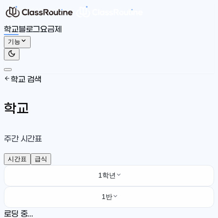
학교
블로그
요금제
기능
학교 검색
학교
주간 시간표
시간표
급식
1학년
1반
로딩 중...