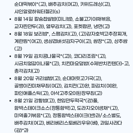
순대떡볶이*(고), 배추김치(여고), 키위드레싱(고),
샤인알로하워터젤리(s)
8월 14일
칼슘찹쌀밥(미니밥), 소불고기야채볶음,
교자찐만두(과), 열무김치(고), 포켓팝콘, 냉면(고)
8월 18일
보리밥*, 스팸김치(고), (고)감자호박고추장찌개,
계란찜*(여고), 생삼겹버섯감자구이(고), 쌈장*(고), 상추쌈
(고)
8월 19일
김치콩나물국*(고)), 코다리조림*(고),
시금치얼갈이나물*(고), 치킨마요덮밥(수제반치킨텐더)-고,
총각김치(고)
8월 20일
귀리쌀밥(고), 순대머릿고기국(고),
골뱅이진미채무침(여고), 김치전(고)완, 파김치(여)완,
파인애플스틱(고), 아삭고추오이된장무침(고)
8월 21일
강황밥(고), 한입만두떡국*(강)풀,
함박스테이크소스(정통함박)고, 도라지오이생채*(고),
미역줄기볶음*(고), 정통함박스테이크(반)과/소스별도,
배추김치(여고), 베리베리스토베리우유(베), 과일사라다
(감)*과