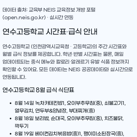
데이터 출처: 교육부 NEIS 교육정보 개방 포털
(open.neis.go.kr) · 실시간 연동
연수고등학교
시간표·급식 안내
연수고등학교
(인천광역시교육청 · 고등학교)
의 주간 시간표와
월별 급식 정보를 제공합니다. 학년·반별 시간표는 물론, 매일
업데이트되는 중식 메뉴와 칼로리·알레르기 유발 식품 정보까지
확인할 수 있어요. 모든 데이터는 NEIS 공공데이터와 실시간으로
연동됩니다.
연수고등학교
8
월 급식 식단표
8월 14일
녹차카테킨밥1, 오이부추무침(중), 쇠불고기1,
열무김치, 연두부&양념장, 부대찌개(중)
8월 18일
보리밥, 순대국, 오이부추무침(중), 치즈불닭,
깍두기
8월 19일
베이컨김치볶음밥(중)1, 팽이미소된장국(중),