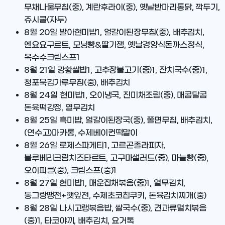
무채나물무침(중), 계란후라이(중), 옛날반마리통닭, 깍두기,
쥬시쿨(자두)
8월 20일
발아현미밥1, 얼갈이된장무침(중), 배추김치,
엔요요구르트, 모닝빵&딸기잼, 옛날경양식돈까스정식,
옥수수크림스프1
8월 21일
강황쌀밥1, 고추장불고기(중)1, 잔치국수(중)1,
청포묵김가루무침(중), 배추김치
8월 24일
현미밥1, 오이냉국, 진미채조림(중), 매콤달콤
돈육떡강정, 열무김치
8월 25일
흑미밥, 얼갈이된장국(중), 쫄면무침, 배추김치,
(연수고)마카롱, 수제베이컨떡말이
8월 26일
로제스파게티1, 고르곤졸라피자,
블루베리크림치즈타르트, 고구마샐러드(중), 마늘빵(중),
오이피클(중), 크림스프(중)1
8월 27일
현미밥1, 매운잡채볶음(중)1, 열무김치,
동그랑땡전+깻잎전, 수제초코칩쿠키, 돈육김치찌개(중)
8월 28일
나시고랭볶음밥, 쌀국수(중), 견과류멸치볶음
(중)1, 타코야끼, 배추김치, 요거톡