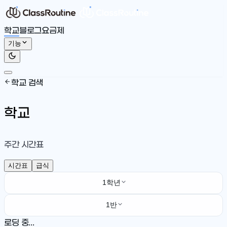
학교
블로그
요금제
기능
학교 검색
학교
주간 시간표
시간표
급식
1학년
1반
로딩 중...