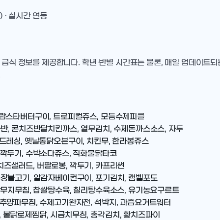
) · 실시간 연동
 급식 정보를 제공합니다. 학년·반별 시간표는 물론, 매일 업데이트되
.
 랍스타버터구이, 트로피컬쥬스, 모듬수제피클
반, 콘치즈반달치킨까스, 열무김치, 수제돈까스소스, 자두
드레싱, 옛날통닭오븐구이, 치킨무, 한라봉쥬스
 깍두기, 수박소다쥬스, 직화불닭타코
즈샐러드, 버팔로봉, 깍두기, 카프리썬
장불고기, 알감자베이컨구이, 포기김치, 캠벨포도
단무지무침, 찹쌀탕수육, 칠리탕수육소스, 유기농요구르트
부추양파무침, 수제고기완자전, 석박지, 과즙요거트워터
 불닭로제찜닭, 시금치무침, 총각김치, 황치즈파이