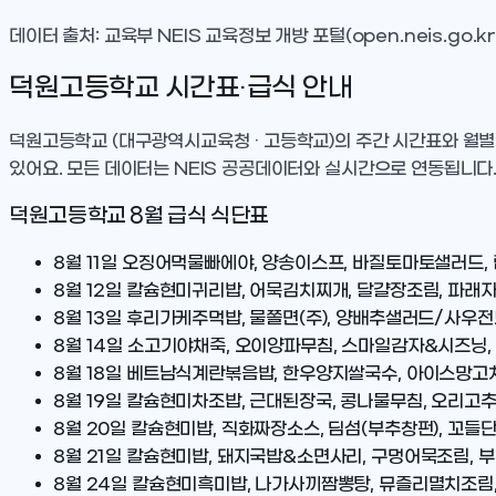
데이터 출처: 교육부 NEIS 교육정보 개방 포털(open.neis.go.kr
덕원고등학교
시간표·급식 안내
덕원고등학교
(대구광역시교육청 · 고등학교)
의 주간 시간표와 월별
있어요. 모든 데이터는 NEIS 공공데이터와 실시간으로 연동됩니다
덕원고등학교
8
월 급식 식단표
8월 11일
오징어먹물빠에야, 양송이스프, 바질토마토샐러드,
8월 12일
칼슘현미귀리밥, 어묵김치찌개, 달걀장조림, 파래자
8월 13일
후리가케주먹밥, 물쫄면(주), 양배추샐러드/사우전
8월 14일
소고기야채죽, 오이양파무침, 스마일감자&시즈닝,
8월 18일
베트남식계란볶음밥, 한우양지쌀국수, 아이스망고치
8월 19일
칼슘현미차조밥, 근대된장국, 콩나물무침, 오리고추
8월 20일
칼슘현미밥, 직화짜장소스, 딤섬(부추창펀), 꼬들
8월 21일
칼슘현미밥, 돼지국밥&소면사리, 구멍어묵조림, 
8월 24일
칼슘현미흑미밥, 나가사끼짬뽕탕, 뮤즐리멸치조림,