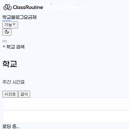
학교
블로그
요금제
기능
학교 검색
학교
주간 시간표
시간표
급식
로딩 중...