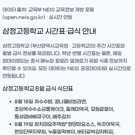
데이터 출처: 교육부 NEIS 교육정보 개방 포털
(open.neis.go.kr) · 실시간 연동
삼정고등학교
시간표·급식 안내
삼정고등학교
(부산광역시교육청 · 고등학교)
의 주간 시간표와
월별 급식 정보를 제공합니다. 학년·반별 시간표는 물론, 매일
업데이트되는 중식 메뉴와 칼로리·알레르기 유발 식품 정보까지
확인할 수 있어요. 모든 데이터는 NEIS 공공데이터와 실시간으로
연동됩니다.
삼정고등학교
8
월 급식 식단표
8월 18일
차수수밥, 콩나물비빔라면,
초당옥수수소금롤케이크, 들깨미역국, 모듬겉절이,
통삼겹바베큐구이, 배추김치
8월 19일
참치마요주먹밥*청양마요소스, 쑥갓어묵국,
한입단무지무침, 누들밀떡볶이, 버터갈릭감자튀김,