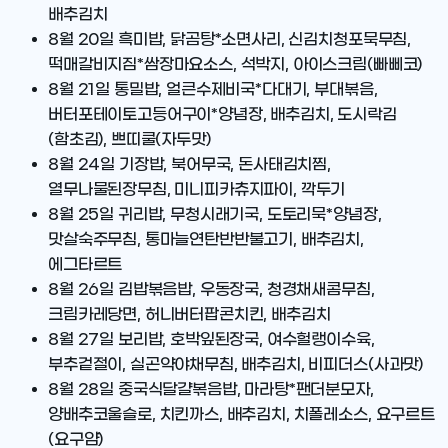
배추김치
8월 20일
흑미밥, 닭곰탕*소면사리, 신김치청포묵무침,
떡매갈비지짐*쌈장마요소스, 석박지, 아이스크림(빠삐코)
8월 21일
통밀밥, 얼큰수제비국*다대기, 부대볶음,
버터포테이토고등어구이*양념장, 배추김치, 도시락김
(함초김), 쁘띠쿨(자두맛)
8월 24일
기장밥, 북어무국, 돈사태김치찜,
열무나물된장무침, 미니피카츄지파이, 깍두기
8월 25일
귀리밥, 무청시래기국, 도토리묵*양념장,
맛살숙주무침, 통마늘연탄반반불고기, 배추김치,
에그타르트
8월 26일
김밥볶음밥, 우동장국, 청경채새콤무침,
크림카레당면, 허니버터팝콘치킨, 배추김치
8월 27일
보리밥, 호박잎된장국, 여수헐랭이수육,
부추겉절이, 실곤약야채무침, 배추김치, 비피더스(사과맛)
8월 28일
중국식달걀볶음밥, 마라탕*팬더분모자,
양배추코울슬로, 치킨까스, 배추김치, 치폴레소스, 요구르트
(요구얌)