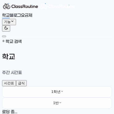
학교
블로그
요금제
기능
학교 검색
학교
주간 시간표
시간표
급식
1학년
1반
로딩 중...