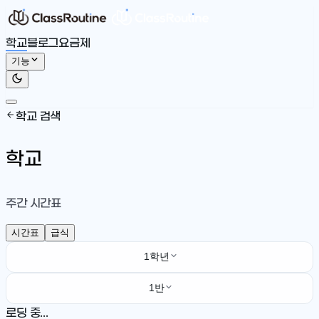
학교
블로그
요금제
기능
학교 검색
학교
주간 시간표
시간표
급식
1학년
1반
로딩 중...