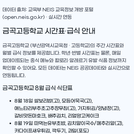
데이터 출처: 교육부 NEIS 교육정보 개방 포털
(open.neis.go.kr) · 실시간 연동
금곡고등학교
시간표·급식 안내
금곡고등학교
(부산광역시교육청 · 고등학교)
의 주간 시간표와
월별 급식 정보를 제공합니다. 학년·반별 시간표는 물론, 매일
업데이트되는 중식 메뉴와 칼로리·알레르기 유발 식품 정보까지
확인할 수 있어요. 모든 데이터는 NEIS 공공데이터와 실시간으로
연동됩니다.
금곡고등학교
8
월 급식 식단표
8월 18일
쌀보리밥(고), 모듬어묵국(고),
애느타리부추초고추장무침(고), 가지튀김/양념장(고),
갈비맛돈마호크, 배추김치, 리얼망고케이크
8월 19일
떠먹는유부초밥, 김치말이국수/메추리알(고),
카다이프새우튀김, 깍두기, 과일(포도)