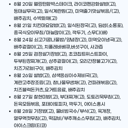
8월 20일
웰링턴함박스테이크, 라이코펜강화쌀밥(고),
동태살무국(고), 일식계란찜(고), 미역줄기맛살볶음/(고),
배추김치, 수박화채(고)
8월 21일
치킨마요덮밥(고), 일식된장국(고), 딤섬(소롱포),
중국식오이무침/마늘많이(고), 깍두기, 스무디(배)
8월 24일
쇠고기콩나물밥/양념장(고), 미역오이냉국(고),
배추겉절이(고), 치폴레바베큐,버섯구이, 사과즙
8월 25일
검정쌀기장밥(고), 초코칩트위스트파이,
두부된장찌개(고), 상추겉절이(고), 오리간장불고기(고),
치즈가리비구이, 배추김치
8월 26일
쌀밥(고), 삼색옹심이수제비국(고),
계란고추장조림(고), 참나물무생채(고), 건파래볶음(고),
치즈블럭돈카츠,요거트음료, 배추김치
8월 27일
찰현미밥(고), 부대찌개(고), 도토리묵무침(고),
돈육모듬볶음, 포테이토피자, 깍두기, 아이스홍시
8월 28일
기장밥(고), 물비빔국수/부식(고), 육개장,
열무액젓무침(고), 떡갈비/부추깨소스무침(고), 배추김치,
아이스크림(티코)