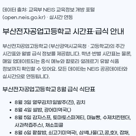
데이터 출처: 교육부 NEIS 교육정보 개방 포털
(open.neis.go.kr) · 실시간 연동
부산전자공업고등학교
시간표·급식 안내
부산전자공업고등학교
(부산광역시교육청 · 고등학교)
의 주간
시간표와 월별 급식 정보를 제공합니다. 학년·반별 시간표는 물론,
매일 업데이트되는 중식 메뉴와 칼로리·알레르기 유발 식품
정보까지 확인할 수 있어요. 모든 데이터는 NEIS 공공데이터와
실시간으로 연동됩니다.
부산전자공업고등학교
8
월 급식 식단표
8월 3일
열무김치1일발주(진), 김치
8월 4일
쌀밥, 광어미역국(,)
8월 5일
감자스프, 토마토스파게티, 마늘빵, 수제치킨텐더,
사과착즙주스!, 채소피클
8월 6일
팥찰밥, 쇠고기미역국!, 삼색나물(고,콩,호)!, 잡채,