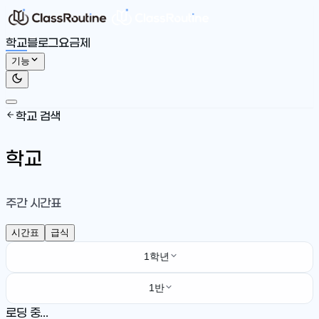
학교
블로그
요금제
기능
학교 검색
학교
주간 시간표
시간표
급식
1학년
1반
로딩 중...