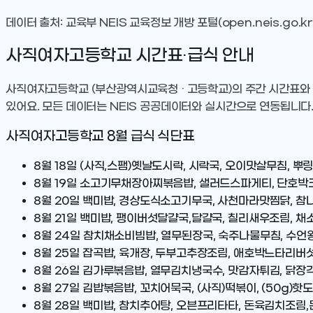
데이터 출처: 교육부 NEIS 교육정보 개방 포털(open.neis.go.kr
사직여자고등학교
시간표·급식 안내
사직여자고등학교
(부산광역시교육청 · 고등학교)
의 주간 시간표와
있어요. 모든 데이터는 NEIS 공공데이터와 실시간으로 연동됩니다
사직여자고등학교
8
월 급식 식단표
8월 18일
(사직,스팸)옛날도시락, 시락국, 오이맛살무침, 
8월 19일
소고기무채장아찌볶음밥, 샐러드스파게티, 단호박크
8월 20일
백미밥, 경상도식소고기무국, 사천마라맛찜닭, 참
8월 21일
백미밥, 팽이버섯달걀국,달걀국, 칠리새우조림, 채
8월 24일
참치채소비빔밥, 열무된장국, 숙주나물무침, 수언
8월 25일
잡곡밥, 육개장, 두부고추장조림, 애호박느타리버
8월 26일
김가루볶음밥, 열무김치냉국수, 맛감자튀김, 닭장
8월 27일
김밥볶음밥, 꼬치어묵국, (사직)떡볶이, (50g)핫
8월 28일
백미밥, 참치추어탕, 오븐프리타타, 돈육김치조림,