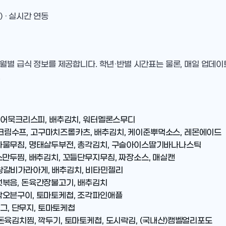
) · 실시간 연동
 월별 급식 정보를 제공합니다. 학년·반별 시간표는 물론, 매일 업데
.
뿌링어묵크리스피, 배추김치, 워터멜론스무디
림수프, 고구마치즈롤카츠, 배추김치, 케이준뿌먹소스, 레몬에이드
나물무침, 명태살두부전, 총각김치, 구슬아이스딸기바나나스틱
소만두찜, 배추김치, 꼬들단무지무침, 짜장소스, 매실캔
왕갈비가라아게, 배추김치, 비타민젤리
섯볶음, 돈육간장불고기, 배추김치
각오븐구이, 토마토케첩, 조각파인애플
도그, 단무지, 토마토케첩
돈육김치찜, 깍두기, 토마토케첩, 도시락김, (국내산)캠벨얼리포도