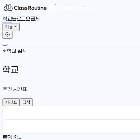
학교
블로그
요금제
기능
학교 검색
학교
주간 시간표
시간표
급식
로딩 중...