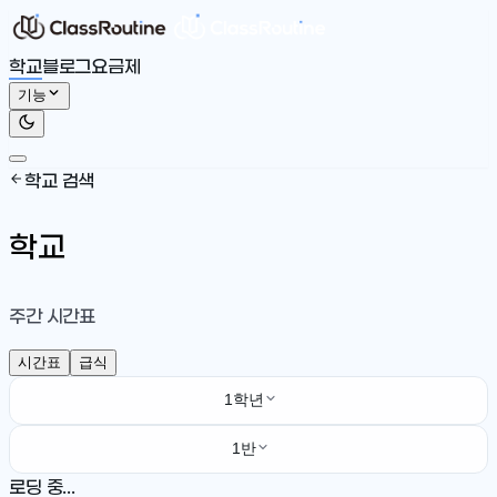
학교
블로그
요금제
기능
학교 검색
학교
주간 시간표
시간표
급식
1학년
1반
로딩 중...