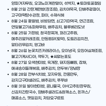
양파겨자무침, 오코노미계란말이, 섞박지, ★토마토꿀절임
8월 21일
간장계란밥(장조림), 김치어묵국, 단배추겉절이,
고구마떡탕수강정, 파이, 수제식혜
8월 24일
팥찰밥, 비빔당면, 쇠고기미역국, 연근조림,
연잎불고기&파채무침, 배추김치, 블루베리도넛
8월 25일
기장밥, 청국장찌개, 꽈리고추찜,
메추리알카레조림, 안동찜닭(토막), 도토리김치전,
알타리무김치, 망고바
8월 26일
눈꽃치즈카레라이스, 오이냉국, 오징어실채조림,
불고기케사디아, 깍두기, ★씨없는포도
8월 27일
오색현미밥, 육개장, 돼지등뼈찜, 잡채,
애새송이들깨볶음, 배추김치, 연두부/양념장
8월 28일
깐부식치밥, 꼬지우동, 깐풍만두,
감자고구마샐러드, 배추김치, 쭈쭈바
8월 31일
발아현미밥, 콩나물국, 아삭고추된장무침,
신김치간장국수, 양배추샐러드&참깨소스, 돈까스/
매콤소스, 깻잎김치, 저당요구르트