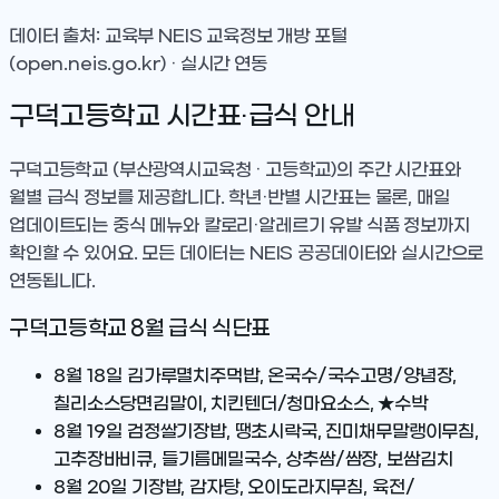
데이터 출처: 교육부 NEIS 교육정보 개방 포털
(open.neis.go.kr) · 실시간 연동
구덕고등학교
시간표·급식 안내
구덕고등학교
(부산광역시교육청 · 고등학교)
의 주간 시간표와
월별 급식 정보를 제공합니다. 학년·반별 시간표는 물론, 매일
업데이트되는 중식 메뉴와 칼로리·알레르기 유발 식품 정보까지
확인할 수 있어요. 모든 데이터는 NEIS 공공데이터와 실시간으로
연동됩니다.
구덕고등학교
8
월 급식 식단표
8월 18일
김가루멸치주먹밥, 온국수/국수고명/양념장,
칠리소스당면김말이, 치킨텐더/청마요소스, ★수박
8월 19일
검정쌀기장밥, 땡초시락국, 진미채무말랭이무침,
고추장바비큐, 들기름메밀국수, 상추쌈/쌈장, 보쌈김치
8월 20일
기장밥, 감자탕, 오이도라지무침, 육전/