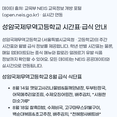
데이터 출처: 교육부 NEIS 교육정보 개방 포털
(open.neis.go.kr) · 실시간 연동
성암국제무역고등학교
시간표·급식 안내
성암국제무역고등학교
(서울특별시교육청 · 고등학교)
의 주간
시간표와 월별 급식 정보를 제공합니다. 학년·반별 시간표는 물론,
매일 업데이트되는 중식 메뉴와 칼로리·알레르기 유발 식품
정보까지 확인할 수 있어요. 모든 데이터는 NEIS 공공데이터와
실시간으로 연동됩니다.
성암국제무역고등학교
8
월 급식 식단표
8월 14일
깻잎고사리나물밥&들깨양념장, 두부된장국,
어묵메추리알조림, 수제오징어링전, 배추김치, *시원한
미숫가루*
8월 18일
찰흑미밥, 수제비국, 고구마무스닭불구이,
백순대볶음&초고추장, 배추김치, *천혜향샤베트바*