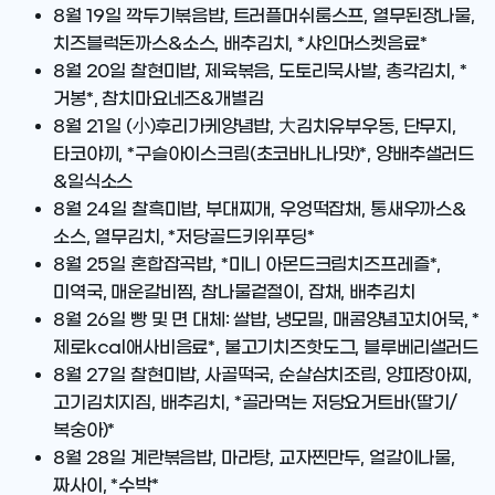
8월 19일
깍두기볶음밥, 트러플머쉬룸스프, 열무된장나물,
치즈블럭돈까스&소스, 배추김치, *샤인머스켓음료*
8월 20일
찰현미밥, 제육볶음, 도토리묵사발, 총각김치, *
거봉*, 참치마요네즈&개별김
8월 21일
(小)후리가케양념밥, 大김치유부우동, 단무지,
타코야끼, *구슬아이스크림(초코바나나맛)*, 양배추샐러드
&일식소스
8월 24일
찰흑미밥, 부대찌개, 우엉떡잡채, 통새우까스&
소스, 열무김치, *저당골드키위푸딩*
8월 25일
혼합잡곡밥, *미니 아몬드크림치즈프레즐*,
미역국, 매운갈비찜, 참나물겉절이, 잡채, 배추김치
8월 26일
빵 및 면 대체: 쌀밥, 냉모밀, 매콤양념꼬치어묵, *
제로kcal애사비음료*, 불고기치즈핫도그, 블루베리샐러드
8월 27일
찰현미밥, 사골떡국, 순살삼치조림, 양파장아찌,
고기김치지짐, 배추김치, *골라먹는 저당요거트바(딸기/
복숭아)*
8월 28일
계란볶음밥, 마라탕, 교자찐만두, 얼갈이나물,
짜사이, *수박*