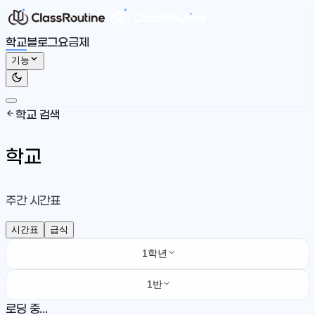
학교
블로그
요금제
기능
학교 검색
학교
주간 시간표
시간표
급식
1학년
1반
로딩 중...