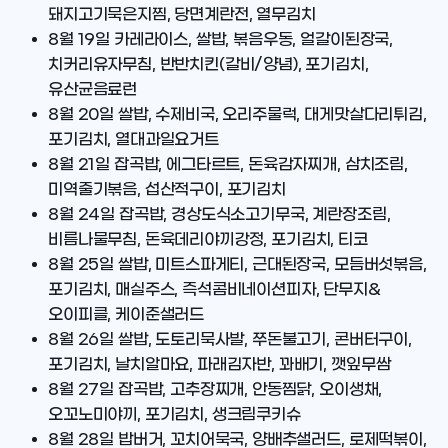
돼지고기묵은지찜, 당면계란전, 열무김치
8월 19일
카레라이스, 쌀밥, 볶음우동, 얼갈이된장국,
치커리유자무침, 반반치킨(갈비/양념), 포기김치,
유산균음료런
8월 20일
쌀밥, 수제비국, 오리주물럭, 대게맛살다리튀김,
포기김치, 열대과일요거트
8월 21일
잡곡밥, 에그타르트, 돈육감자찌개, 삼치조림,
미역줄기볶음, 섭산적구이, 포기김치
8월 24일
잡곡밥, 경상도식소고기무국, 계란장조림,
비름나물무침, 돈육데리야끼강정, 포기김치, 티코
8월 25일
쌀밥, 미트스파게티, 근대된장국, 모듬버섯볶음,
포기김치, 매실주스, 즉석콤비네이션피자, 단무지&
오이피클, 케이준샐러드
8월 26일
쌀밥, 도토리묵사발, 쭈돈불고기, 콘버터구이,
포기김치, 날치알마요, 파래김자반, 꽈배기, 깻잎무쌈
8월 27일
잡곡밥, 고추장찌개, 안동찜닭, 오이생채,
오꼬노미야끼, 포기김치, 생크림쿠키슈
8월 28일
밥버거, 꼬치어묵국, 양배추샐러드, 로제떡볶이,