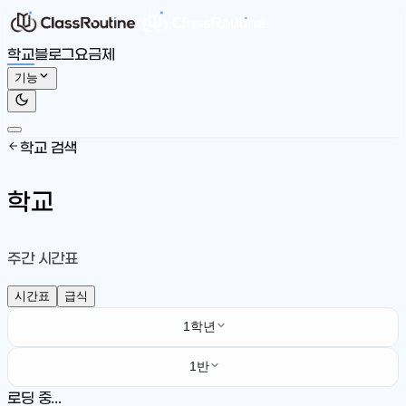
학교
블로그
요금제
기능
학교 검색
학교
주간 시간표
시간표
급식
1학년
1반
로딩 중...