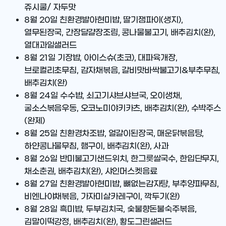
쥬시쿨/ 자두맛
8월 20일
친환경발아현미밥, 딸기잼파이(생지),
열무된장국, 간장달걀장조림, 콩나물불고기, 배추김치(완),
열대과일샐러드
8월 21일
기장밥, 아이스슈(초코), 대파육개장,
브로컬리초무침, 감자채볶음, 갈비맛바싹불고기&부추무침,
배추김치(완)
8월 24일
수수밥, 쇠고기샤브샤브국, 오이생채,
굴소스볶음우동, 오코노미야키카츠, 배추김치(완), 수박주스
(완제)
8월 25일
친환경차조밥, 얼갈이된장국, 매운닭볶음탕,
하얀콩나물무침, 햄구이, 배추김치(완), 사과
8월 26일
반미불고기샌드위치, 한그릇쌀국수, 한입단무지,
채소춘권, 배추김치(완), 샤인머스켓음료
8월 27일
친환경발아현미밥, 뼈없는감자탕, 부추양파무침,
비엔나야채볶음, 가자미살카레구이, 깍두기(완)
8월 28일
흑미밥, 두부김치국, 숯불향돈불숙주볶음,
김말이떡강정, 배추김치(완), 황도그린샐러드