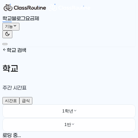
학교
블로그
요금제
기능
학교 검색
학교
주간 시간표
시간표
급식
1학년
1반
로딩 중...