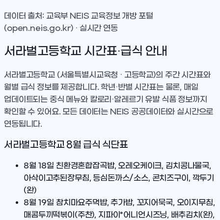
데이터 출처: 교육부 NEIS 교육정보 개방 포털
(open.neis.go.kr) · 실시간 연동
서라벌고등학교
시간표·급식 안내
서라벌고등학교
(서울특별시교육청 · 고등학교)
의 주간 시간표와
월별 급식 정보를 제공합니다. 학년·반별 시간표는 물론, 매일
업데이트되는 중식 메뉴와 칼로리·알레르기 유발 식품 정보까지
확인할 수 있어요. 모든 데이터는 NEIS 공공데이터와 실시간으로
연동됩니다.
서라벌고등학교
8
월 급식 식단표
8월 18일
친환경혼합잡곡밥, 오레오케이크, 김치콩나물국,
아삭이고추된장무침, 등심돈까스/소스, 콘치즈구이, 깍두기
(완)
8월 19일
참치마요주먹밥, 추가밥, 꼬지어묵국, 오이지무침,
매콤두끼떡볶이(주찬), 지파이*어니언시즈닝, 배추김치(완),