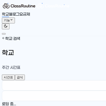
학교
블로그
요금제
기능
학교 검색
학교
주간 시간표
시간표
급식
로딩 중...