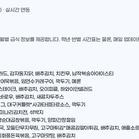
) · 실시간 연동
 월별 급식 정보를 제공합니다. 학년·반별 시간표는 물론, 매일 업데
.
드, 감자둥지닭, 배추김치, 치킨무, 납작복숭아아이스티
어묵볶음, 임연수카레구이, 깍두기, 메론
테이크, 배추김치, 오이피클, 하와이안샐러드
꿔바로우, 배추김치, 새콤자두주스
에그, 대구커틀렛*사과타르타르소스, 깍두기
 미나리김치전, 섞박지
향순대곱창볶음, 깍두기, 양파간장절임
, 꼬들단무지무침, 고구마튀김*매콤김말이튀김, 배추김치, 애플소
중화풍돈육볶음, 고구마맛탕, 배추김치