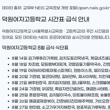
데이터 출처: 교육부 NEIS 교육정보 개방 포털(open.neis.go.kr
덕원여자고등학교
시간표·급식 안내
덕원여자고등학교
(서울특별시교육청 · 고등학교)
의 주간 시간표와
있어요. 모든 데이터는 NEIS 공공데이터와 실시간으로 연동됩니다
덕원여자고등학교
8
월 급식 식단표
8월 14일
김가루후리가케밥, 김치도토리묵냉국, 케요네즈샐러
8월 18일
차조밥, 모듬햄부대찌개, 갓절임들기름막국수, 간장
8월 19일
아라비아따토마토스파게티, 양송이스프, 알리오찹스
8월 20일
기장밥, 얼큰마라탕, 갈비만두, 짜사이무침, 치킨
8월 21일
배추된장국, 참치김치덮밥, 콩나물무침, 스크램블
8월 24일
기장밥, 닭곰탕, 흑임자연근샐러드, 매콤돈사태찜,
8월 25일
혼합잡곡밥, 김치말이국수, 미트볼야채조림, 숯불
8월 26일
매콤로제옹볶이, 간장버터진미채주먹밥, 가쓰오장국
8월 27일
현미밥, 소고기우거지해장국, 청포묵김가루무침, 