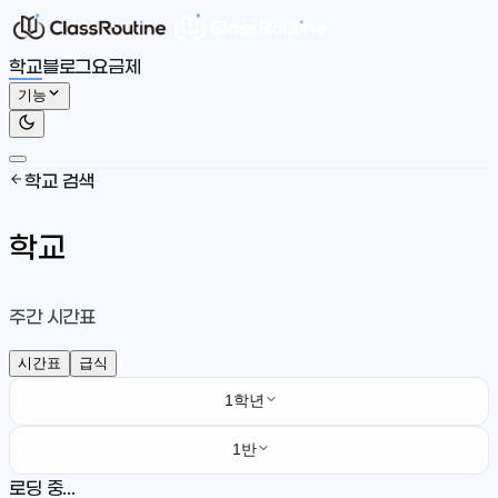
학교
블로그
요금제
기능
학교 검색
학교
주간 시간표
시간표
급식
1학년
1반
로딩 중...