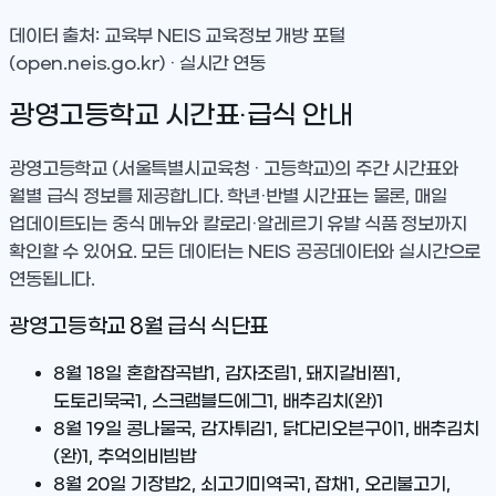
데이터 출처: 교육부 NEIS 교육정보 개방 포털
(open.neis.go.kr) · 실시간 연동
광영고등학교
시간표·급식 안내
광영고등학교
(서울특별시교육청 · 고등학교)
의 주간 시간표와
월별 급식 정보를 제공합니다. 학년·반별 시간표는 물론, 매일
업데이트되는 중식 메뉴와 칼로리·알레르기 유발 식품 정보까지
확인할 수 있어요. 모든 데이터는 NEIS 공공데이터와 실시간으로
연동됩니다.
광영고등학교
8
월 급식 식단표
8월 18일
혼합잡곡밥1, 감자조림1, 돼지갈비찜1,
도토리묵국1, 스크램블드에그1, 배추김치(완)1
8월 19일
콩나물국, 감자튀김1, 닭다리오븐구이1, 배추김치
(완)1, 추억의비빔밥
8월 20일
기장밥2, 쇠고기미역국1, 잡채1, 오리불고기,