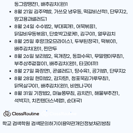
동그랑땡전1, 배추김치(완)1
8월 21일
김주먹밥, 가쓰오 냉우동, 떡갈비산적1, 단무지2,
망고용과샐러드1
8월 24일
수수밥2, 부대찌개1, 어묵볶음1,
닭갈비우동볶음1, 단호박고로케1, 김구이1, 열무김치
8월 25일
후랑크오므라이스1, 두부된장국1, 떡볶이1,
배추김치(완)1, 찐만두
8월 26일
보리밥2, 육개장2, 동파수육1, 무말랭이무침1,
부추상추겉절이1, 배추김치(완)1, 타코야끼1
8월 27일
짜장면1, 콘샐러드1, 탕수육1, 공기밥1, 단무지2
8월 28일
현미밥2, 감자탕1, 청포묵김가루무침1,
닭목살구이1, 배추김치(완)1, 비엔나구이
8월 31일
기장밥2, 마늘쫑무침, 김치전1, 해물부추전1,
석박지1, 치킨텐더스낵랩1, 순대국1
학교 검색
학원 검색
문의하기
이용약관
개인정보처리방침