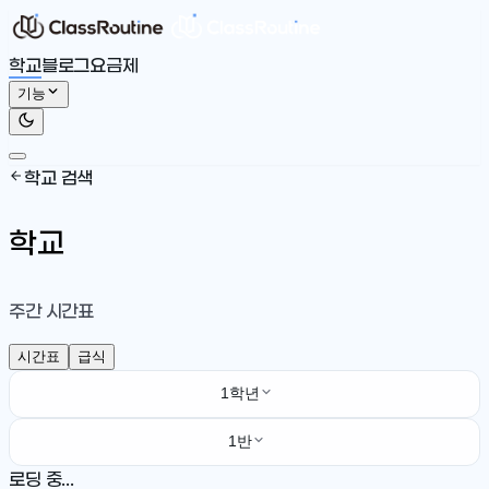
학교
블로그
요금제
기능
학교 검색
학교
주간 시간표
시간표
급식
1학년
1반
로딩 중...