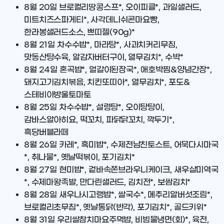
8월 20일
브로컬리땅콩스프*, 오이피클*, 과일샐러드,
미트치즈스파게티*, 사각데니쉬콘마요빵,
한라봉샐러드소스, 쁘띠젤(90g)*
8월 21일
차수수밥*, 마라탕*, 사과치커리무침,
맛동산탕수육, 알감자버터구이, 열무김치*, 수박*
8월 24일
혼곡밥*, 얼갈이된장국*, 애호박찜&양념간장*,
돼지고기김치볶음, 치킨또띠아*, 열무김치*, 포도&
스테비아방울토마토
8월 25일
차수수밥*, 설렁탕*, 오이탕탕이,
감바스알아히요, 떡꼬치, 파닭닭꼬치, 깍두기*,
흑당버블라떼
8월 26일
카레*, 흑미밥*, 수제전남친토스트, 어묵다시마국
*, 취나물*, 옛날떡볶이, 포기김치*
8월 27일
현미밥*, 겉바속쫀브라우니케이크, 새우살미역국
*, 수제마왕족발, 만다린샐러드, 김치전*, 보쌈김치*
8월 28일
새우나시고랭밥*, 쌀국수*, 메추리알버섯조림*,
브로컬리초무침*, 옛날통닭(반각), 포기김치*, 골드키위*
8월 31일
우리쌀참치마요주먹밥, 비빔물냉면(회)*, 육전,