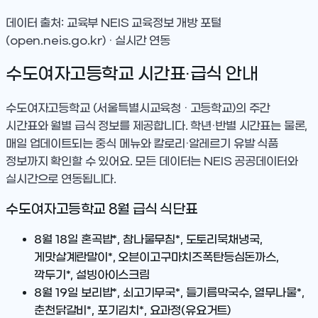
데이터 출처: 교육부 NEIS 교육정보 개방 포털
(open.neis.go.kr) · 실시간 연동
수도여자고등학교
시간표·급식 안내
수도여자고등학교
(서울특별시교육청 · 고등학교)
의 주간
시간표와 월별 급식 정보를 제공합니다. 학년·반별 시간표는 물론,
매일 업데이트되는 중식 메뉴와 칼로리·알레르기 유발 식품
정보까지 확인할 수 있어요. 모든 데이터는 NEIS 공공데이터와
실시간으로 연동됩니다.
수도여자고등학교
8
월 급식 식단표
8월 18일
혼곡밥*, 참나물무침*, 도토리묵채냉국,
게맛살계란말이*, 오븐이고구마치즈폭탄등심돈까스,
깍두기*, 설빙아이스크림
8월 19일
보리밥*, 쇠고기무국*, 들기름막국수, 열무나물*,
춘천닭갈비*, 포기김치*, 요과정(유요거트)