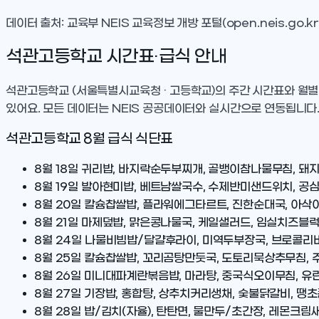
데이터 출처: 교육부 NEIS 교육정보 개방 포털(open.neis.go.kr
석관고등학교
시간표·급식 안내
석관고등학교
(서울특별시교육청 · 고등학교)
의 주간 시간표와 월별
있어요. 모든 데이터는 NEIS 공공데이터와 실시간으로 연동됩니다
석관고등학교
8
월 급식 식단표
8월 18일
귀리밥, 바지락순두부찌개, 골뱅이참나물무침, 돼
8월 19일
발아현미밥, 베트남쌀국수, 수제반미샌드위치, 공심
8월 20일
칼슘찹쌀밥, 플라워에그타르트, 진한순대국, 아삭
8월 21일
마제덮밥, 맑은콩나물국, 케일샐러드, 임실치즈블
8월 24일
나물비빔밥/달걀후라이, 미역두부장국, 브로콜리
8월 25일
칼슘찹쌀밥, 꼬리곰탕만둣국, 도토리묵상추무침, 
8월 26일
미니대파계란볶음밥, 마라탕, 중국식오이무침, 유린
8월 27일
기장밥, 홍합탕, 상추치커리생채, 숯불닭갈비, 땡
8월 28일
밥/김치(자율), 탄탄면, 물만두/초간장, 레몬크림