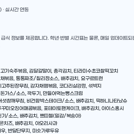
) · 실시간 연동
 급식 정보를 제공합니다. 학년·반별 시간표는 물론, 매일 업데이트되
.
지고기숙주볶음, 김달걀말이, 총각김치, 티라미수초코찰떡꼬치
채볶음, 통통짜조/칠리장소스, 배추김치, 요구르트런
이고추된장무침, 감자채햄볶음, 코다리살강정, 섞박지
럭돈가스/소스, 깍두기, 만들어먹는뻥스크림
버섯참깨무침, 비건함박스테이크/소스, 배추김치, 떡하니나타났슈
주꾸미오징어매콤볶음, 포테이토팬케이크, 배추김치, 아이스홍시
기/소스, 배추김치, 쁘띠첼(밀감/복숭아)
초콘치즈, 배추김치, 아오리사과
새우, 반달단무지, 미숫가루두유