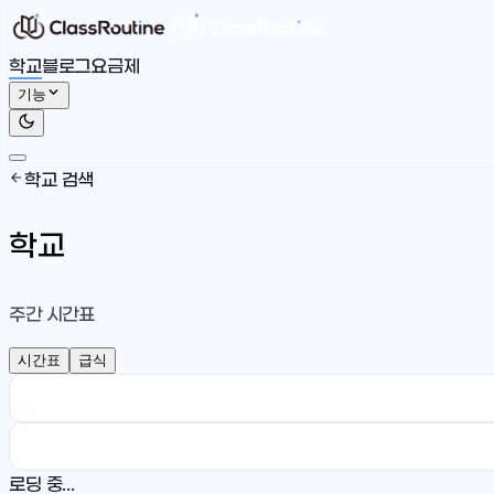
학교
블로그
요금제
기능
학교 검색
학교
주간 시간표
시간표
급식
로딩 중...